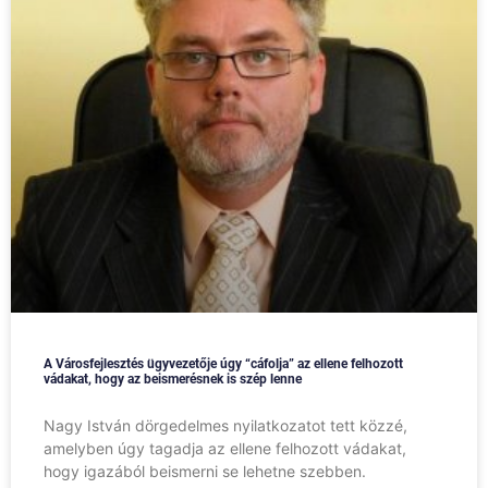
A Városfejlesztés ügyvezetője úgy “cáfolja” az ellene felhozott
vádakat, hogy az beismerésnek is szép lenne
Nagy István dörgedelmes nyilatkozatot tett közzé,
amelyben úgy tagadja az ellene felhozott vádakat,
hogy igazából beismerni se lehetne szebben.