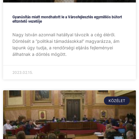
Gyanúsítás miatt mondhatott le a Városfejlesztés egymilliós bútort
eltüntető vezetője
Nagy István azonnali hatállyal távozik a cég éléről.
Döntését a “politikai támadásokkal” magyarázza, ám
lapunk úgy tudja, a rendőrségi eljárás fejleményei
állhatnak a döntés mögött.
2023.02.15.
KÖZÉLET