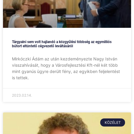
Tárgyalni sem volt hajlandó a közgyűlési többség az egymilliós
bútort eltüntető cégvezető leváltásáról
Mirkóczki Ádám az után kezdeményezte Nagy István
visszahívását, hogy a Városfejlesztési Kft-nél két több
mint gyanús ügyre derült fény, az egyikben feljelentést
is tettek.
2023.02.14.
KÖZÉLET