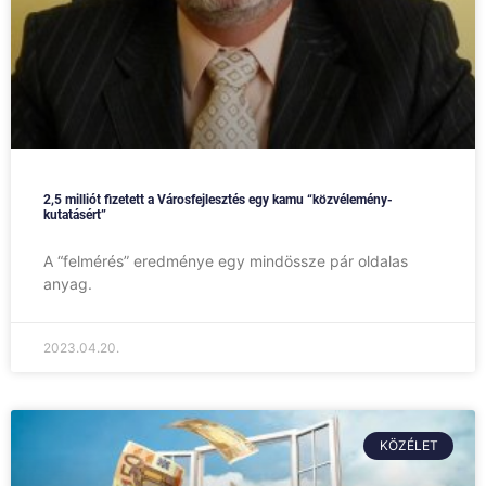
2,5 milliót fizetett a Városfejlesztés egy kamu “közvélemény-
kutatásért”
A “felmérés” eredménye egy mindössze pár oldalas
anyag.
2023.04.20.
KÖZÉLET