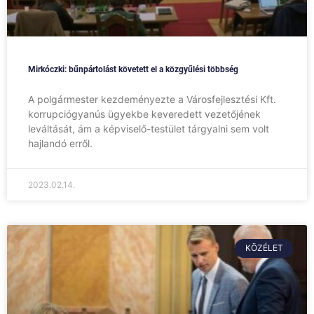
Mirkóczki: bűnpártolást követett el a közgyűlési többség
A polgármester kezdeményezte a Városfejlesztési Kft.
korrupciógyanús ügyekbe keveredett vezetőjének
leváltását, ám a képviselő-testület tárgyalni sem volt
hajlandó erről.
2023.02.14.
KÖZÉLET