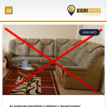
EGRI INFÓ
Az ügyészség benyújtotta a vádiratot a “kanapé ügyben”