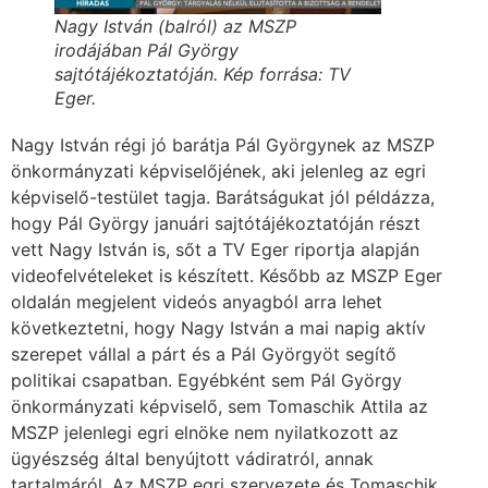
Nagy István (balról) az MSZP
irodájában Pál György
sajtótájékoztatóján. Kép forrása: TV
Eger.
Nagy István régi jó barátja Pál Györgynek az MSZP
önkormányzati képviselőjének, aki jelenleg az egri
képviselő-testület tagja. Barátságukat jól példázza,
hogy Pál György januári sajtótájékoztatóján részt
vett Nagy István is, sőt a TV Eger riportja alapján
videofelvételeket is készített. Később az MSZP Eger
oldalán megjelent videós anyagból arra lehet
következtetni, hogy Nagy István a mai napig aktív
szerepet vállal a párt és a Pál Györgyöt segítő
politikai csapatban. Egyébként sem Pál György
önkormányzati képviselő, sem Tomaschik Attila az
MSZP jelenlegi egri elnöke nem nyilatkozott az
ügyészség által benyújtott vádiratról, annak
tartalmáról. Az MSZP egri szervezete és Tomaschik