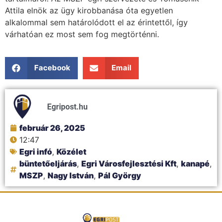
Attila elnök az ügy kirobbanása óta egyetlen
alkalommal sem határolódott el az érintettől, így
várhatóan ez most sem fog megtörténni.
Facebook
Email
Egripost.hu
február 26, 2025
12:47
Egri infó
,
Közélet
büntetőeljárás
,
Egri Városfejlesztési Kft
,
kanapé
,
MSZP
,
Nagy István
,
Pál György