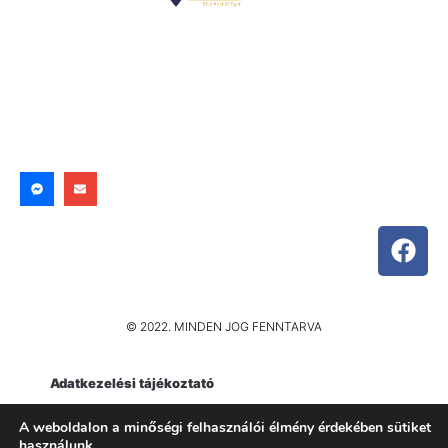
© 2022. MINDEN JOG FENNTARVA
Adatkezelési tájékoztató
Impresszum
A weboldalon a minőségi felhasználói élmény érdekében sütiket
használunk.