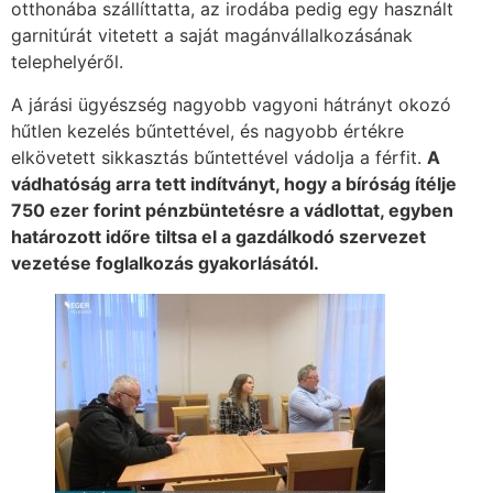
otthonába szállíttatta, az irodába pedig egy használt
garnitúrát vitetett a saját magánvállalkozásának
telephelyéről.
A járási ügyészség nagyobb vagyoni hátrányt okozó
hűtlen kezelés bűntettével, és nagyobb értékre
elkövetett sikkasztás bűntettével vádolja a férfit.
A
vádhatóság arra tett indítványt, hogy a bíróság ítélje
750 ezer forint pénzbüntetésre a vádlottat, egyben
határozott időre tiltsa el a gazdálkodó szervezet
vezetése foglalkozás gyakorlásától.