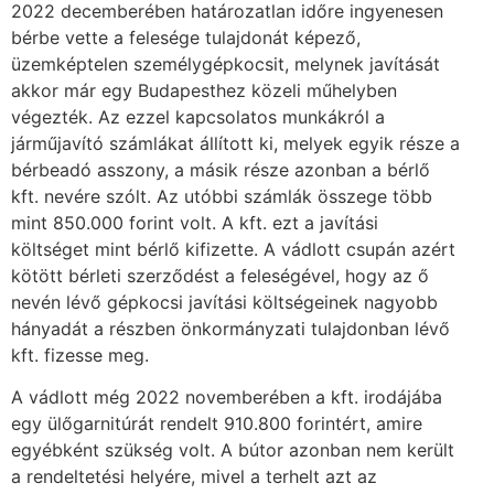
2022 decemberében határozatlan időre ingyenesen
bérbe vette a felesége tulajdonát képező,
üzemképtelen személygépkocsit, melynek javítását
akkor már egy Budapesthez közeli műhelyben
végezték. Az ezzel kapcsolatos munkákról a
járműjavító számlákat állított ki, melyek egyik része a
bérbeadó asszony, a másik része azonban a bérlő
kft. nevére szólt. Az utóbbi számlák összege több
mint 850.000 forint volt. A kft. ezt a javítási
költséget mint bérlő kifizette. A vádlott csupán azért
kötött bérleti szerződést a feleségével, hogy az ő
nevén lévő gépkocsi javítási költségeinek nagyobb
hányadát a részben önkormányzati tulajdonban lévő
kft. fizesse meg.
A vádlott még 2022 novemberében a kft. irodájába
egy ülőgarnitúrát rendelt 910.800 forintért, amire
egyébként szükség volt. A bútor azonban nem került
a rendeltetési helyére, mivel a terhelt azt az