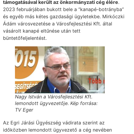
támogatásával került az önkormányzati cég élére
.
2023 februárjában bukott bele a “kanapé-botrányba”
és egyéb más kétes gazdasági ügyletekbe. Mirkóczki
Ádám városvezetése a Városfejlesztési Kft. által
vásárolt kanapé eltűnése után tett
büntetőfeljelentést.
Nagy István a Városfejlesztési Kft.
lemondott ügyvezetője. Kép forrása:
TV Eger
Az Egri Járási Ügyészség vádirata szerint az
időközben lemondott ügyvezető a cég nevében