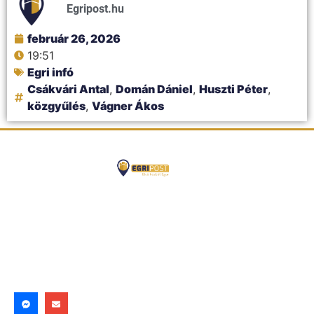
Egripost.hu
február 26, 2026
19:51
Egri infó
Csákvári Antal
,
Domán Dániel
,
Huszti Péter
,
közgyűlés
,
Vágner Ákos