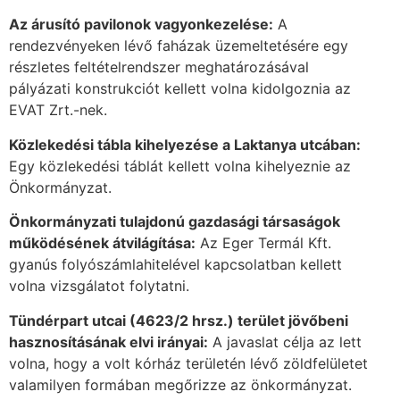
Az árusító pavilonok vagyonkezelése:
A
rendezvényeken lévő faházak üzemeltetésére egy
részletes feltételrendszer meghatározásával
pályázati konstrukciót kellett volna kidolgoznia az
EVAT Zrt.-nek.
Közlekedési tábla kihelyezése a Laktanya utcában:
Egy közlekedési táblát kellett volna kihelyeznie az
Önkormányzat.
Önkormányzati tulajdonú gazdasági társaságok
működésének átvilágítása:
Az Eger Termál Kft.
gyanús folyószámlahitelével kapcsolatban kellett
volna vizsgálatot folytatni.
Tündérpart utcai (4623/2 hrsz.) terület jövőbeni
hasznosításának elvi irányai:
A javaslat célja az lett
volna, hogy a volt kórház területén lévő zöldfelületet
valamilyen formában megőrizze az önkormányzat.