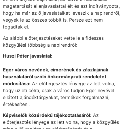
magatartását ellenjavaslattal élt és azt indítványozta,
hogy ha már az ő javaslataikat leveszik a napirendről,
vegyék le az összes többit is. Persze ezt nem
fogadták el.
Az alábbi előterjesztéseket vette le a fideszes
közgyűlési többség a napirendről:
Huszi Péter javaslatai:
Eger város nevének, címerének és zászlajának
használatáról szóló önkormányzati rendeletet
módosítása:
Az előterjesztés lényege az lett volna,
hogy üzleti célra, csak a város tudjon Eger nevével
ellátott ajándéktárgyakat, termékek forgalmazni,
értékesíteni.
Képviselők közérdekű tájékoztatásáról:
Az
előterjesztés lényege az lett volna, hogy a közgyűlés