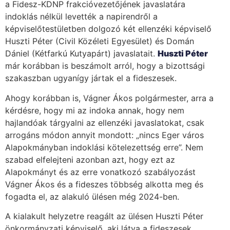
a Fidesz-KDNP frakcióvezetőjének javaslatára
indoklás nélkül levették a napirendről a
képviselőtestületben dolgozó két ellenzéki képviselő
Huszti Péter (Civil Közéleti Egyesület) és Domán
Dániel (Kétfarkú Kutyapárt) javaslatait.
Huszti Péter
már korábban is beszámolt arról, hogy a bizottsági
szakaszban ugyanígy jártak el a fideszesek.
Ahogy korábban is, Vágner Ákos polgármester, arra a
kérdésre, hogy mi az indoka annak, hogy nem
hajlandóak tárgyalni az ellenzéki javaslatokat, csak
arrogáns módon annyit mondott: „nincs Eger város
Alapokmányban indoklási kötelezettség erre”. Nem
szabad elfelejteni azonban azt, hogy ezt az
Alapokmányt és az erre vonatkozó szabályozást
Vágner Ákos és a fideszes többség alkotta meg és
fogadta el, az alakuló ülésen még 2024-ben.
A kialakult helyzetre reagált az ülésen Huszti Péter
önkormányzati képviselő, aki látva a fideszesek