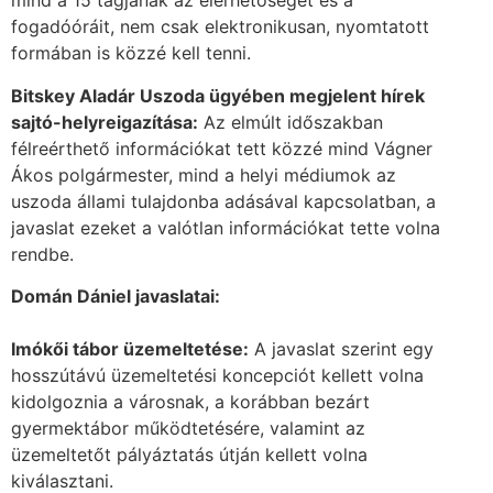
mind a 15 tagjának az elérhetőségét és a
fogadóóráit, nem csak elektronikusan, nyomtatott
formában is közzé kell tenni.
Bitskey Aladár Uszoda ügyében megjelent hírek
sajtó-helyreigazítása:
Az elmúlt időszakban
félreérthető információkat tett közzé mind Vágner
Ákos polgármester, mind a helyi médiumok az
uszoda állami tulajdonba adásával kapcsolatban, a
javaslat ezeket a valótlan információkat tette volna
rendbe.
Domán Dániel javaslatai:
Imókői tábor üzemeltetése:
A javaslat szerint egy
hosszútávú üzemeltetési koncepciót kellett volna
kidolgoznia a városnak, a korábban bezárt
gyermektábor működtetésére, valamint az
üzemeltetőt pályáztatás útján kellett volna
kiválasztani.