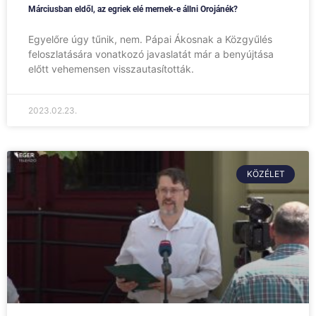
Márciusban eldől, az egriek elé mernek-e állni Orojánék?
Egyelőre úgy tűnik, nem. Pápai Ákosnak a Közgyűlés
feloszlatására vonatkozó javaslatát már a benyújtása
előtt vehemensen visszautasították.
2023.02.23.
KÖZÉLET