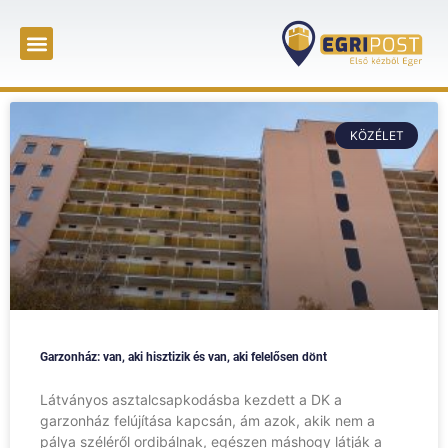
KÖZÉLET
Garzonház: van, aki hisztizik és van, aki felelősen dönt
Látványos asztalcsapkodásba kezdett a DK a
garzonház felújítása kapcsán, ám azok, akik nem a
pálya széléről ordibálnak, egészen máshogy látják a