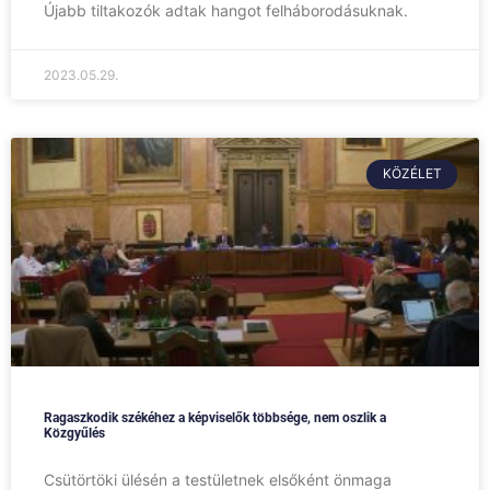
Újabb tiltakozók adtak hangot felháborodásuknak.
2023.05.29.
KÖZÉLET
Ragaszkodik székéhez a képviselők többsége, nem oszlik a
Közgyűlés
Csütörtöki ülésén a testületnek elsőként önmaga