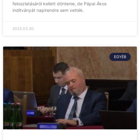
feloszlatásáról kellett döntenie, de Pápai Ákos
indítványát napirendre sem vették.
2023.03.30.
EGYÉB