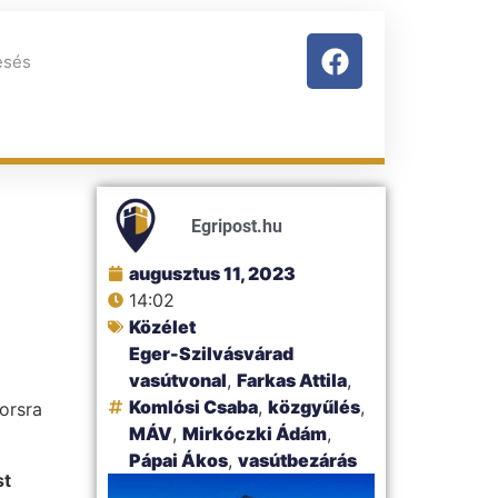
Egripost.hu
augusztus 11, 2023
14:02
Közélet
Eger-Szilvásvárad
vasútvonal
,
Farkas Attila
,
Komlósi Csaba
,
közgyűlés
,
sorsra
MÁV
,
Mirkóczki Ádám
,
Pápai Ákos
,
vasútbezárás
st