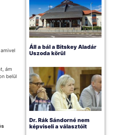
Áll a bál a Bitskey Aladár
 amivel
Uszoda körül
át, ám
on belül
Dr. Rák Sándorné nem
és
képviseli a választóit