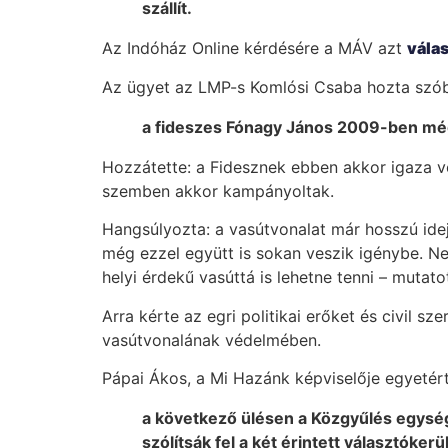
szállít.
Az Indóház Online kérdésére a MÁV azt
válas
Az ügyet az LMP-s Komlósi Csaba hozta szóba 
a fideszes Fónagy János 2009-ben még 
Hozzátette: a Fidesznek ebben akkor igaza v
szemben akkor kampányoltak.
Hangsúlyozta: a vasútvonalat már hosszú idej
még ezzel együtt is sokan veszik igénybe. Nem
helyi érdekű vasúttá is lehetne tenni – mutatot
Arra kérte az egri politikai erőket és civil 
vasútvonalának védelmében.
Pápai Ákos, a Mi Hazánk képviselője egyetér
a következő ülésen a Közgyűlés egysége
szólítsák fel a két érintett választóker