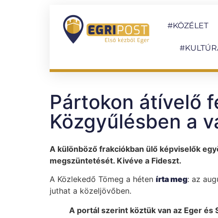
#KÖZÉLET
#KULTÚR
Pártokon átívelő 
Közgyűlésben a v
A különböző frakciókban ülő képviselők egyö
megszüntetését. Kivéve a Fideszt.
A Közlekedő Tömeg a héten
írta meg
: az aug
juthat a közeljövőben.
A portál szerint köztük van az Eger és 