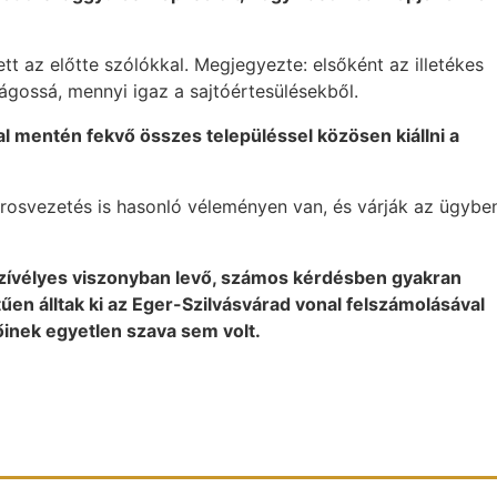
tt az előtte szólókkal. Megjegyezte: elsőként az illetékes
lágossá, mennyi igaz a sajtóértesülésekből.
l mentén fekvő összes településsel közösen kiállni a
osvezetés is hasonló véleményen van, és várják az ügybe
zívélyes viszonyban levő, számos kérdésben gyakran
en álltak ki az Eger-Szilvásvárad vonal felszámolásával
inek egyetlen szava sem volt.