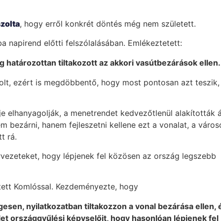
zolta
, hogy erről konkrét döntés még nem született.
napirend előtti felszólalásában. Emlékeztetett:
határozottan tiltakozott az akkori vasútbezárások ellen.
olt, ezért is megdöbbentő, hogy most pontosan azt teszik,
e elhanyagolják, a menetrendet kedvezőtlenül alakították 
 bezárni, hanem fejleszetni kellene ezt a vonalat, a város
t rá.
szervezeteket, hogy lépjenek fel közösen az ország legszebb
tett Komlóssal. Kezdeményezte, hogy
sen, nyilatkozatban tiltakozzon a vonal bezárása ellen, 
ület országgyűlési képvselőit, hogy hasonlóan lépjenek fel