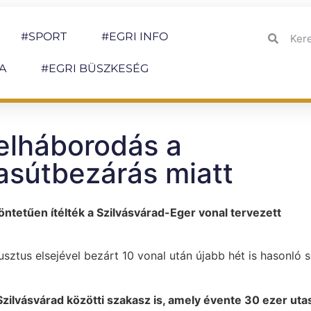
#SPORT
#EGRI INFO
A
#EGRI BÜSZKESÉG
felháborodás a
asútbezárás miatt
ntetűen ítélték a Szilvásvárad-Eger vonal tervezett
usztus elsejével bezárt 10 vonal után újabb hét is hasonló 
Szilvásvárad közötti szakasz is, amely évente 30 ezer uta