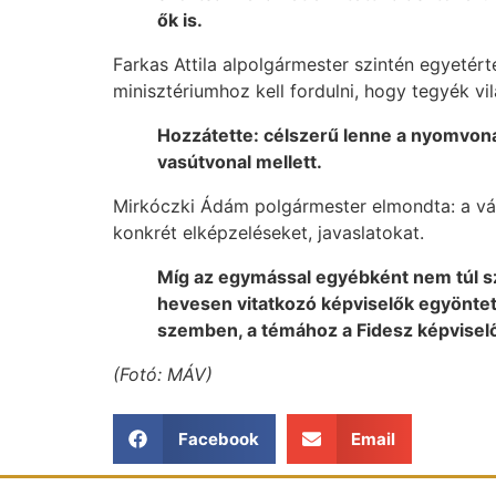
ők is.
Farkas Attila alpolgármester szintén egyetérte
minisztériumhoz kell fordulni, hogy tegyék vi
Hozzátette: célszerű lenne a nyomvona
vasútvonal mellett.
Mirkóczki Ádám polgármester elmondta: a vár
konkrét elképzeléseket, javaslatokat.
Míg az egymással egyébként nem túl s
hevesen vitatkozó képviselők egyöntetű
szemben, a témához a Fidesz képviselő
(Fotó: MÁV)
Facebook
Email