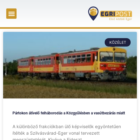
KÖZÉLET
Pártokon átívelő felháborodás a Közgyűlésben a vasútbezárás miatt
A különböző frakciókban ülő képviselők egyöntetűen
ítélték a Szilvásvárad-Eger vonal tervezett
megszüntetését. Kivéve a Fideszt.