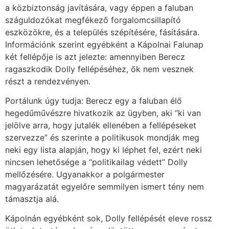
a közbiztonság javítására, vagy éppen a faluban
száguldozókat megfékező forgalomcsillapító
eszközökre, és a település szépítésére, fásítására.
Információnk szerint egyébként a Kápolnai Falunap
két fellépője is azt jelezte: amennyiben Berecz
ragaszkodik Dolly fellépéséhez, ők nem vesznek
részt a rendezvényen.
Portálunk úgy tudja: Berecz egy a faluban élő
hegedűművészre hivatkozik az ügyben, aki “ki van
jelölve arra, hogy jutalék ellenében a fellépéseket
szervezze” és szerinte a politikusok mondják meg
neki egy lista alapján, hogy ki léphet fel, ezért neki
nincsen lehetősége a “politikailag védett” Dolly
mellőzésére. Ugyanakkor a polgármester
magyarázatát egyelőre semmilyen ismert tény nem
támasztja alá.
Kápolnán egyébként sok, Dolly fellépését eleve rossz