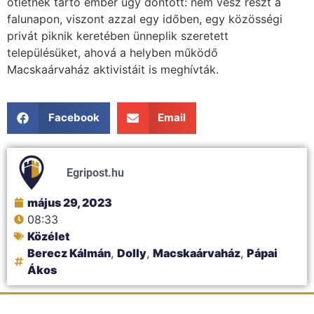
ötletnek tartó ember úgy döntött: nem vesz részt a
falunapon, viszont azzal egy időben, egy közösségi
privát piknik keretében ünneplik szeretett
településüket, ahová a helyben működő
Macskaárvaház aktivistáit is meghívták.
Facebook
Email
Egripost.hu
május 29, 2023
08:33
Közélet
Berecz Kálmán
,
Dolly
,
Macskaárvaház
,
Pápai
Ákos