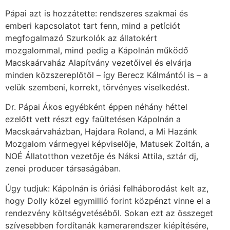
Pápai azt is hozzátette: rendszeres szakmai és
emberi kapcsolatot tart fenn, mind a petíciót
megfogalmazó Szurkolók az állatokért
mozgalommal, mind pedig a Kápolnán működő
Macskaárvaház Alapítvány vezetőivel és elvárja
minden közszereplőtől – így Berecz Kálmántól is – a
velük szembeni, korrekt, törvényes viselkedést.
Dr. Pápai Ákos egyébként éppen néhány héttel
ezelőtt vett részt egy faültetésen Kápolnán a
Macskaárvaházban, Hajdara Roland, a Mi Hazánk
Mozgalom vármegyei képviselője, Matusek Zoltán, a
NOÉ Állatotthon vezetője és Náksi Attila, sztár dj,
zenei producer társaságában.
Úgy tudjuk: Kápolnán is óriási felháborodást kelt az,
hogy Dolly közel egymillió forint közpénzt vinne el a
rendezvény költségvetéséből. Sokan ezt az összeget
szívesebben fordítanák kamerarendszer kiépítésére,