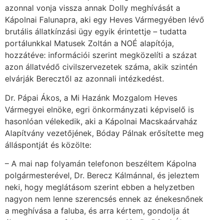
azonnal vonja vissza annak Dolly meghívását a
Kápolnai Falunapra, aki egy Heves Vármegyében lévő
brutális állatkínzási ügy egyik érintettje – tudatta
portálunkkal Matusek Zoltán a NOÉ alapítója,
hozzátéve: információi szerint megközelíti a százat
azon állatvédő civilszervezetek száma, akik szintén
elvárják Berecztől az azonnali intézkedést.
Dr. Pápai Ákos, a Mi Hazánk Mozgalom Heves
Vármegyei elnöke, egri önkormányzati képviselő is
hasonlóan vélekedik, aki a Kápolnai Macskaárvaház
Alapítvány vezetőjének, Bóday Pálnak erősítette meg
álláspontját és közölte:
– A mai nap folyamán telefonon beszéltem Kápolna
polgármesterével, Dr. Berecz Kálmánnal, és jeleztem
neki, hogy meglátásom szerint ebben a helyzetben
nagyon nem lenne szerencsés ennek az énekesnőnek
a meghívása a faluba, és arra kértem, gondolja át