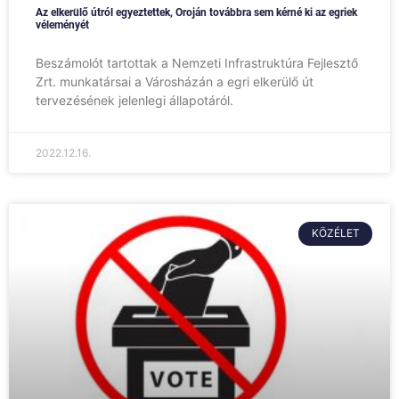
Az elkerülő útról egyeztettek, Oroján továbbra sem kérné ki az egriek
véleményét
Beszámolót tartottak a Nemzeti Infrastruktúra Fejlesztő
Zrt. munkatársai a Városházán a egri elkerülő út
tervezésének jelenlegi állapotáról.
2022.12.16.
KÖZÉLET