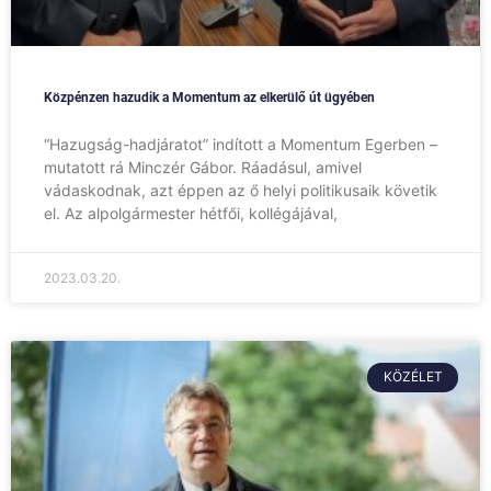
Közpénzen hazudik a Momentum az elkerülő út ügyében
“Hazugság-hadjáratot” indított a Momentum Egerben –
mutatott rá Minczér Gábor. Ráadásul, amivel
vádaskodnak, azt éppen az ő helyi politikusaik követik
el. Az alpolgármester hétfői, kollégájával,
2023.03.20.
KÖZÉLET