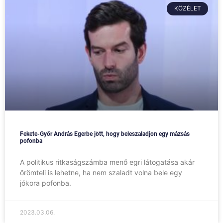
KÖZÉLET
Fekete-Győr András Egerbe jött, hogy beleszaladjon egy mázsás
pofonba
A politikus ritkaságszámba menő egri látogatása akár
örömteli is lehetne, ha nem szaladt volna bele egy
jókora pofonba.
2023.03.06.