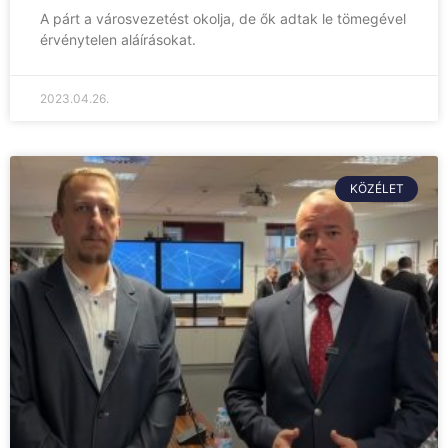
A párt a városvezetést okolja, de ők adtak le tömegével
érvénytelen aláírásokat.
2023.04.26.
KÖZÉLET