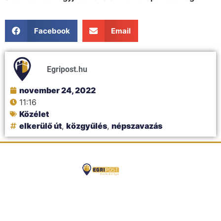
Facebook
Email
Egripost.hu
november 24, 2022
11:16
Közélet
elkerülő út
,
közgyűlés
,
népszavazás