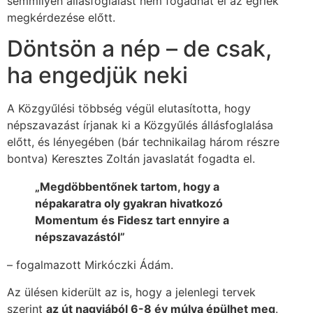
semmilyen állásfoglalást nem fogadhat el az egriek
megkérdezése előtt.
Döntsön a nép – de csak,
ha engedjük neki
A Közgyűlési többség végül elutasította, hogy
népszavazást írjanak ki a Közgyűlés állásfoglalása
előtt, és lényegében (bár technikailag három részre
bontva) Keresztes Zoltán javaslatát fogadta el.
„Megdöbbentőnek tartom, hogy a
népakaratra oly gyakran hivatkozó
Momentum és Fidesz tart ennyire a
népszavazástól”
– fogalmazott Mirkóczki Ádám.
Az ülésen kiderült az is, hogy a jelenlegi tervek
szerint
az út nagyjából 6-8 év múlva épülhet meg
.