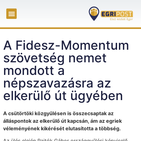
A Fidesz-Momentum
szövetség nemet
mondott a
népszavazásra az
elkerülő út ügyében
A csütörtöki közgyűlésen is összecsaptak az
álláspontok az elkerülő út kapcsán, ám az egriek
véleményének kikérését elutasította a többség.
Az ülés elején Pajtók Gábor országgyűlési képviselő