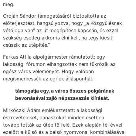
meg.
Oroján Sándor támogatásáról biztosította az
előterjesztést, hangsúlyozva, hogy „a Közgyűlésnek
vétójoga van” az út megépítése kapcsán, és ezzel
szükség esetleg akkor is élni kell, ha „egy kicsit
csúszik az útépítés.”
Farkas Attila alpolgármester rámutatott: egy
lakossági fórumon elhangzottak nem tükrözik az
egész város véleményét. Hogy valóban
megismerhessék az egriek álláspontját,
támogatja egy, a város összes polgárának
bevonásával zajló népszavazás kiírását.
Mirkóczki Ádám emlékeztetett: a lakossági
észrevételeket, panaszokat minden esetben
továbbították az útépítő felé. Ezek alapján fél évvel
ezelőtt a külső és a belső nyomvonal kombinálásával