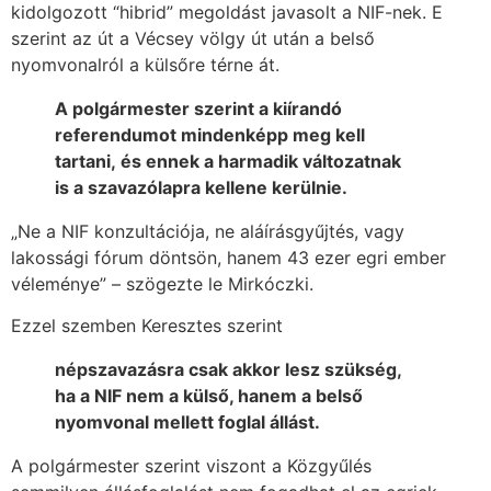
kidolgozott “hibrid” megoldást javasolt a NIF-nek. E
szerint az út a Vécsey völgy út után a belső
nyomvonalról a külsőre térne át.
A polgármester szerint a kiírandó
referendumot mindenképp meg kell
tartani, és ennek a harmadik változatnak
is a szavazólapra kellene kerülnie.
„Ne a NIF konzultációja, ne aláírásgyűjtés, vagy
lakossági fórum döntsön, hanem 43 ezer egri ember
véleménye” – szögezte le Mirkóczki.
Ezzel szemben Keresztes szerint
népszavazásra csak akkor lesz szükség,
ha a NIF nem a külső, hanem a belső
nyomvonal mellett foglal állást.
A polgármester szerint viszont a Közgyűlés