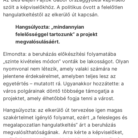
szólt a képviselőkhöz. A politikus óvott a felelőtlen
hangulatkeltéstől az elkerülő út kapcsán.
Hangsúlyozta: „mindannyian
felelősséggel tartozunk” a projekt
megvalósulásáért.
Elmondta: a beruházás előkészítési folyamatába
„szinte kivételes módon” vonták be lakosságot. Olyan
nyomvonal nem létezik, amely valaki számára ne
jelentene érdeksérelmet, amelyben teljes lesz az
egyetértés – mutatott rá. Ugyanakkor hozzátette: a
város polgárainak döntő többsége támogatja a
projektet, amely élhetőbbé fogja tenni a várost.
Hangsúlyozta: az elkerülő út tervezése igen magas
szakértelmet igénylő folyamat, ezért „a felesleges és
megalapozatlan hangulatkeltés” árt a beruházás
megvalósíthatóságának. Arra kérte a képviselőket,