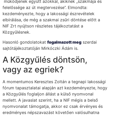
működjenek együtt azokkal, akiknek „szakmája és
felelőssége az út megtervezése”. Elmondta:
kezdeményezte, hogy a lakossági észrevételek
elbírálása, de még a szakmai zsűri döntése előtt a
NIF Zrt nyújtson részletes tájékoztatást a
Közgyűlésnek.
Hasonló gondolatokat
fogalmazott meg
szerdai
sajtótájékoztatóján Mirkóczki Ádám is.
A Közgyűlés döntsön,
vagy az egriek?
A momentumos Keresztes Zoltán a tegnapi lakossági
fórum tapasztalatai alapján azt kezdeményezte, hogy
a Közgyűlés foglaljon állást a külső nyomvonal
mellett. A javaslat szerint, ha a NIF mégis a belső
nyomvonalat támogatja, akkor ez csak érvényes és
eredményes népszavazást követően valósulhatna