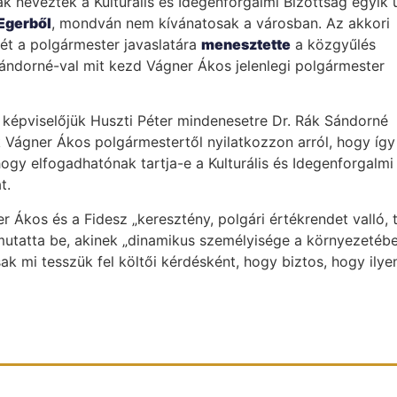
ak nevezték a Kulturális és Idegenforgalmi Bizottság egyik 
 Egerből
, mondván nem kívánatosak a városban. Az akkori
ét a polgármester javaslatára
menesztette
a közgyűlés
Sándorné-val mit kezd Vágner Ákos jelenlegi polgármester
képviselőjük Huszti Péter mindenesetre Dr. Rák Sándorné
ik Vágner Ákos polgármestertől nyilatkozzon arról, hogy így
ogy elfogadhatónak tartja-e a Kulturális és Idegenforgalmi
t.
Ákos és a Fidesz „keresztény, polgári értékrendet valló, 
 mutatta be, akinek „dinamikus személyisége a környezetéb
ak mi tesszük fel költői kérdésként, hogy biztos, hogy ilyen