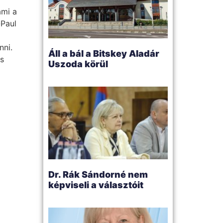
ami a
-Paul
nni.
Áll a bál a Bitskey Aladár
és
Uszoda körül
Dr. Rák Sándorné nem
képviseli a választóit