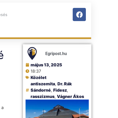
é
Egripost.hu
május 13, 2025
18:37
Közélet
antiszemita
,
Dr. Rák
Sándorné
,
Fidesz
,
rasszizmus
,
Vágner Ákos
 a