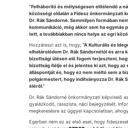
“Felháborító és mélységesen elítélendő a n
közösségi oldalán a Fidesz önkormányzati ké
Dr. Rák Sándorné. Semmilyen formában nem e
kommunikáció, még akkor sem ha egymás polit
tett, a továbbiakban nincs helye az egri közé
Hozzáteszi azt is, hogy;
“A Kulturális és Ide
elhatárolódom Dr. Rák Sándornétól és arra k
bizottsági ülésen elő fogom terjeszteni, hog
bizottság ítélje el és jelentse ki azt, hogy a
álláspontját és, hogy ez nem méltó sem a b
polgármestert, hogy indítványozza Dr. Rák S
éléről.”
Dr. Rák Sándorné önkormányzati képviselő az
gyalázkodó, rasszista, náci bejegyzését. Inf
megkeresésre az üggyel kapcsolatban, ahogya
Egerben nem ez az első eset, hogy fideszese