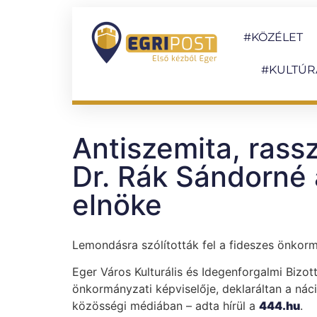
#KÖZÉLET
#KULTÚR
Antiszemita, rassz
Dr. Rák Sándorné a
elnöke
Lemondásra szólították fel a fideszes önkorm
Eger Város Kulturális és Idegenforgalmi Bizo
önkormányzati képviselője, deklaráltan a náci
közösségi médiában – adta hírül a
444.hu
.