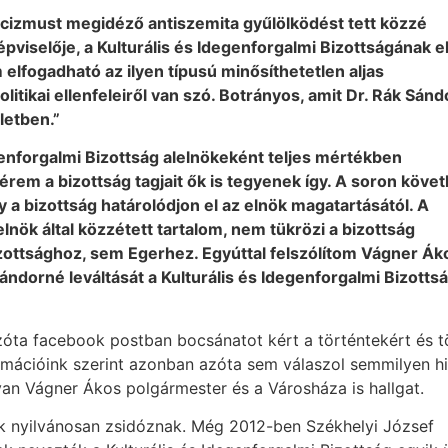
ácizmust megidéző antiszemita gyűlölködést tett közzé
pviselője, a Kulturális és Idegenforgalmi Bizottságának 
lfogadható az ilyen típusú minősíthetetlen aljas
ikai ellenfeleiről van szó. Botrányos, amit Dr. Rák Sán
letben.”
genforgalmi Bizottság alelnökeként teljes mértékben
érem a bizottság tagjait ők is tegyenek így. A soron köve
y a bizottság határolódjon el az elnök magatartásától. A
z elnök által közzétett tartalom, nem tükrözi a bizottság
izottsághoz, sem Egerhez. Egyúttal felszólítom Vágner Ák
ándorné leváltását a Kulturális és Idegenforgalmi Bizotts
óta facebook postban bocsánatot kért a történtekért és tö
ormációink szerint azonban azóta sem válaszol semmilyen h
n Vágner Ákos polgármester és a Városháza is hallgat.
k nyilvánosan zsidóznak. Még 2012-ben Székhelyi József