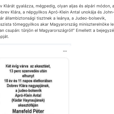
 Klárát gyalázza, mégpedig, olyan aljas és alpári módon, 
Dobrev Klára, a népgyilkos Apró-Klein Antal unokája és John
ár állambiztonsági tisztnek a leánya, a Judeo-bolsevik,
sszista tömeggyilkos akar Magyarország miniszterelnöke le
n csupán: tűnjön el Magyarországról!” Emellett a bejegyz
pját.