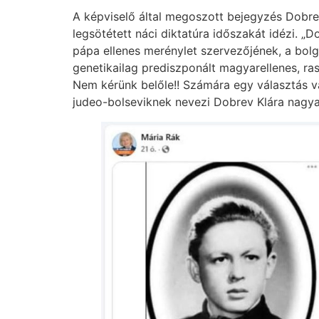
A képviselő által megoszott bejegyzés Dobrev
legsötétett náci diktatúra időszakát idézi. „
pápa ellenes merénylet szervezőjének, a bolg
genetikailag prediszponált magyarellenes, ra
Nem kérünk belőle!! Számára egy választás va
judeo-bolseviknek nevezi Dobrev Klára nagya