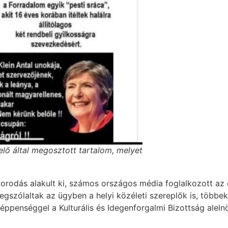
lő által megosztott tartalom, melyet
orodás alakult ki, számos országos média foglalkozott az e
egszólaltak az ügyben a helyi közéleti szereplők is, többe
éppenséggel a Kulturális és Idegenforgalmi Bizottság aleln