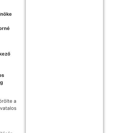
elnöke
dorné
tkező
os
ág
rölte a
ivatalos