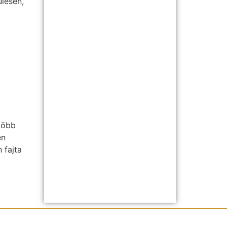
ülésén,
több
en
 fajta