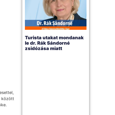
Turista utakat mondanak
le dr. Rák Sándorné
zsidózása miatt
settel,
k között
öke.