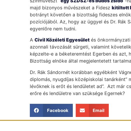
színművészt “
egy SZDSZ-es büdös zsidó
“-n
majd bizonyos művészeket a Fidesz
kitiltott
botrányt követően a bizottság fideszes elnök
pozíciójából. Az, hogy az üggyel és Dr. Rák 
egyenlőre nem tudni.
A
Civil Közéleti Egyesület
és önkormányzati 
azonnali távozását sürgeti, valamint követel
képzelte-e a béketeremtést Egerben és azt, h
Bizottság elnöke által megjelentetett tartalma
Dr. Rák Sándornét korábban egyébként Vágner 
diplomás, nyugdíjas középiskolai tanárként”
lévőknek is erőt és lendületet ad”. Azt már cs
erőre és lendületre van szüksége Egernek?
Facebook
Email