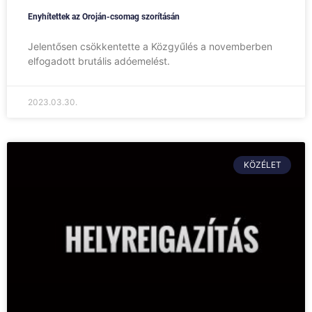
Enyhítettek az Oroján-csomag szorításán
Jelentősen csökkentette a Közgyűlés a novemberben
elfogadott brutális adóemelést.
2023.03.30.
KÖZÉLET