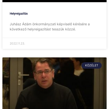
Helyreigazítás
Juhász Ádám önkormányzati képviselő kérésére a
következő helyreigazítást tesszük közzé.
2022.11.23.
KÖZÉLET