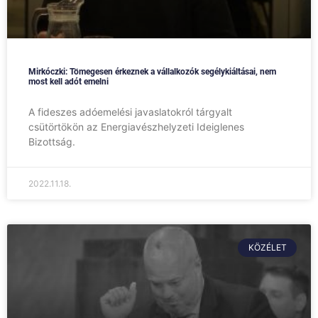
Mirkóczki: Tömegesen érkeznek a vállalkozók segélykiáltásai, nem
most kell adót emelni
A fideszes adóemelési javaslatokról tárgyalt
csütörtökön az Energiavészhelyzeti Ideiglenes
Bizottság.
2022.11.18.
KÖZÉLET