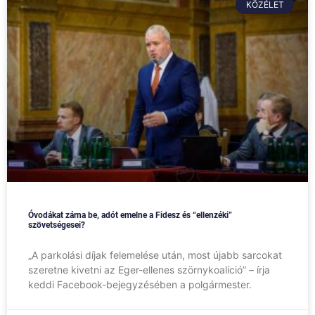
KÖZÉLET
Óvodákat zárna be, adót emelne a Fidesz és “ellenzéki”
szövetségesei?
„A parkolási díjak felemelése után, most újabb sarcokat
szeretne kivetni az Eger-ellenes szörnykoalíció” – írja
keddi Facebook-bejegyzésében a polgármester.