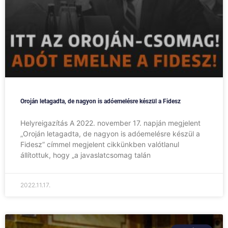
Oroján letagadta, de nagyon is adóemelésre készül a Fidesz
Helyreigazítás A 2022. november 17. napján megjelent
„Oroján letagadta, de nagyon is adóemelésre készül a
Fidesz” címmel megjelent cikkünkben valótlanul
állítottuk, hogy „a javaslatcsomag talán
2022.11.17.