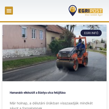
EGRI INFÓ
Hamarabb elkészült a Bástya utca felújítása
Már holnap, a délutáni órákban visszaadják mindkét
sávot a forgalomnak.