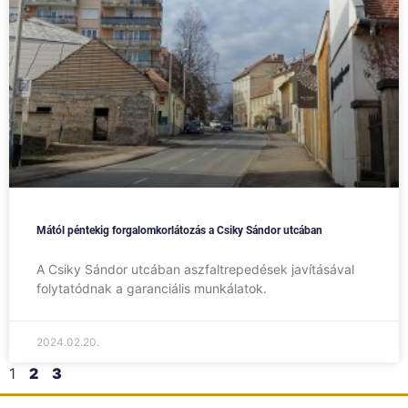
Mától péntekig forgalomkorlátozás a Csiky Sándor utcában
A Csiky Sándor utcában aszfaltrepedések javításával
folytatódnak a garanciális munkálatok.
2024.02.20.
1
2
3