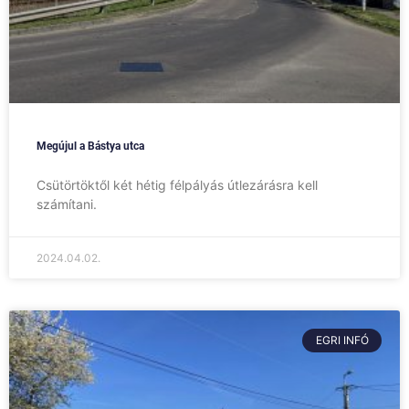
Megújul a Bástya utca
Csütörtöktől két hétig félpályás útlezárásra kell
számítani.
2024.04.02.
EGRI INFÓ