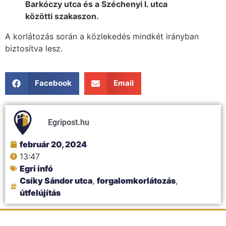
Barkóczy utca és a Széchenyi I. utca
közötti szakaszon.
A korlátozás során a közlekedés mindkét irányban
biztosítva lesz.
Facebook
Email
Egripost.hu
február 20, 2024
13:47
Egri infó
Csíky Sándor utca
,
forgalomkorlátozás
,
útfelújítás