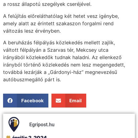
a rossz állapotú szegélyek cseréjével.
A felújítás előreláthatólag két hetet vesz igénybe,
amely alatt az érintett szakaszon forgalmi rend
változás lesz érvényben.
A beruházás félpályás közlekedés mellett zajlik,
váltott félpályán a Szarvas tér, Mekcsey utca
irányából közlekedők tudnak haladni. Az ellenkező
irányból történő közlekedés nem lesz megengedett,
továbbá lezárják a „Gárdonyi-ház” megnevezésű
autóbuszmegálló párt is.
Facebook
Email
Egripost.hu
április 2, 2024