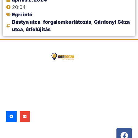
20:04
Egri infó
Bástya utca
,
forgalomkorlátozás
,
Gárdonyi Géza
utca
,
útfelújítás