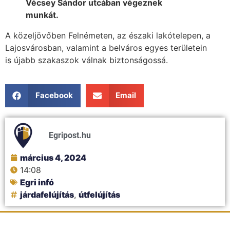
Vécsey Sándor utcában végeznek
munkát.
A közeljövőben Felnémeten, az északi lakótelepen, a
Lajosvárosban, valamint a belváros egyes területein
is újabb szakaszok válnak biztonságossá.
Facebook
Email
Egripost.hu
március 4, 2024
14:08
Egri infó
járdafelújítás
,
útfelújítás