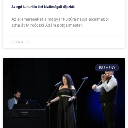
Az egri kulturális élet kiválóságait díjazták
Az elismeréseket a magyar kultúra napja alkalmából
adta át Mirkóczki Ádám polgármester.
2024.01.23.
ESEMÉNY