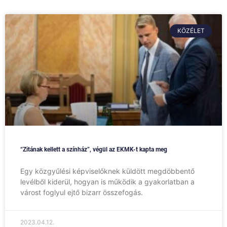
KÖZÉLET
“Zitának kellett a színház”, végül az EKMK-t kapta meg
Egy közgyűlési képviselőknek küldött megdöbbentő
levélből kiderül, hogyan is működik a gyakorlatban a
várost foglyul ejtő bizarr összefogás.
2023.04.12.