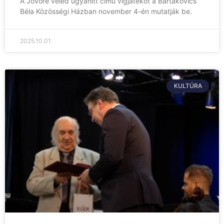
A Jövőre veled ugyanitt című vígjátékot a Bartakovics
Béla Közösségi Házban november 4-én mutatják be.
2025.10.01.
KULTÚRA