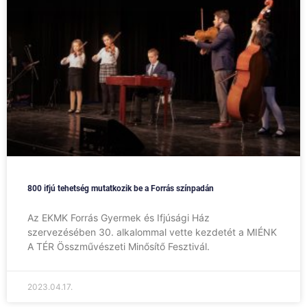
800 ifjú tehetség mutatkozik be a Forrás színpadán
Az EKMK Forrás Gyermek és Ifjúsági Ház
szervezésében 30. alkalommal vette kezdetét a MIÉNK
A TÉR Összművészeti Minősítő Fesztivál.
2023.04.17.