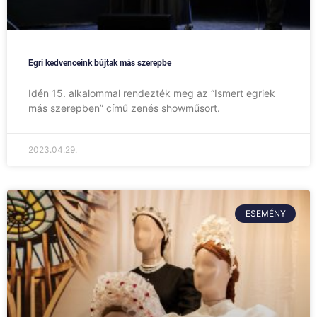
Egri kedvenceink bújtak más szerepbe
Idén 15. alkalommal rendezték meg az “Ismert egriek
más szerepben” című zenés showműsort.
2023.04.29.
ESEMÉNY