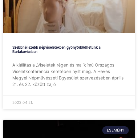
Szebbnél szebb népviseletekben gyönyörködhetünk a
Bartakovicsban
A kiállítás a „Viseletek régen és ma ”című Országos
Viseletkonferencia keretében nyílt meg. A Heves
Megyei Népművészeti Egyesület szervezésében április
21. és 22. között zajló
2023.04.21.
ESEMÉNY