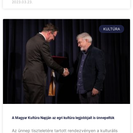
2023.03.23.
KULTÚRA
A Magyar Kultúra Napján az egri kultúra legjobbjait is ünnepeltük
Az ünnep tiszteletére tartott rendezvényen a kulturális