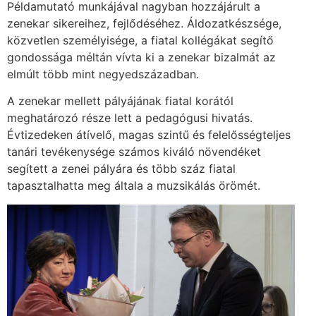
Példamutató munkájával nagyban hozzájárult a
zenekar sikereihez, fejlődéséhez. Áldozatkészsége,
közvetlen személyisége, a fiatal kollégákat segítő
gondossága méltán vívta ki a zenekar bizalmát az
elmúlt több mint negyedszázadban.
A zenekar mellett pályájának fiatal korától
meghatározó része lett a pedagógusi hivatás.
Évtizedeken átívelő, magas szintű és felelősségteljes
tanári tevékenysége számos kiváló növendéket
segített a zenei pályára és több száz fiatal
tapasztalhatta meg általa a muzsikálás örömét.