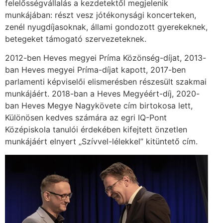
felelősségvállalás a kezdetektől megjelenik
munkájában: részt vesz jótékonysági koncerteken,
zenél nyugdíjasoknak, állami gondozott gyerekeknek,
betegeket támogató szervezeteknek.
2012-ben Heves megyei Príma Közönség-díjat, 2013-
ban Heves megyei Príma-díjat kapott, 2017-ben
parlamenti képviselői elismerésben részesült szakmai
munkájáért. 2018-ban a Heves Megyéért-díj, 2020-
ban Heves Megye Nagykövete cím birtokosa lett,
Különösen kedves számára az egri IQ-Pont
Középiskola tanulói érdekében kifejtett önzetlen
munkájáért elnyert „Szívvel-lélekkel” kitüntető cím.