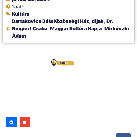
15:46
Kultúra
Bartakovics Béla Közösségi Ház
,
díjak
,
Dr.
Ringiert Csaba
,
Magyar Kultúra Napja
,
Mirkóczki
Ádám