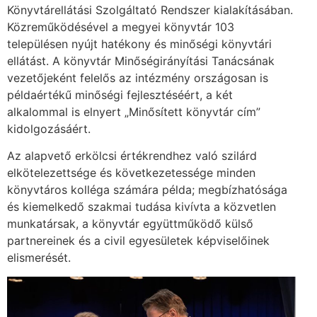
Könyvtárellátási Szolgáltató Rendszer kialakításában.
Közreműködésével a megyei könyvtár 103
településen nyújt hatékony és minőségi könyvtári
ellátást. A könyvtár Minőségirányítási Tanácsának
vezetőjeként felelős az intézmény országosan is
példaértékű minőségi fejlesztéséért, a két
alkalommal is elnyert „Minősített könyvtár cím”
kidolgozásáért.
Az alapvető erkölcsi értékrendhez való szilárd
elkötelezettsége és következetessége minden
könyvtáros kolléga számára példa; megbízhatósága
és kiemelkedő szakmai tudása kivívta a közvetlen
munkatársak, a könyvtár együttműködő külső
partnereinek és a civil egyesületek képviselőinek
elismerését.