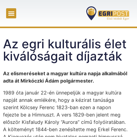
Az egri kulturális élet
kiválóságait díjazták
Az elismeréseket a magyar kultúra napja alkalmából
adta át Mirkóczki Ádám polgármester.
1989 óta január 22-én ünnepeljük a magyar kultúra
napját annak emlékére, hogy a kézirat tanúsága
szerint Kölcsey Ferenc 1823-ban ezen a napon
fejezte be a Himnuszt. A vers 1829-ben jelent meg
először Kisfaludy Károly “Aurora” című folyóiratában.
A költeményt 1844-ben zenésítette meg Erkel Ferenc.
A Kiegyezés után nem hivatalos nemzeti himnusszá