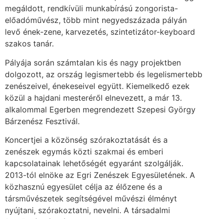
megáldott, rendkívüli munkabírású zongorista-
előadóművész, több mint negyedszázada pályán
levő ének-zene, karvezetés, szintetizátor-keyboard
szakos tanár.
Pályája során számtalan kis és nagy projektben
dolgozott, az ország legismertebb és legelismertebb
zenészeivel, énekeseivel együtt. Kiemelkedő ezek
közül a hajdani mesteréről elnevezett, a már 13.
alkalommal Egerben megrendezett Szepesi György
Bárzenész Fesztivál.
Koncertjei a közönség szórakoztatását és a
zenészek egymás közti szakmai és emberi
kapcsolatainak lehetőségét egyaránt szolgálják.
2013-tól elnöke az Egri Zenészek Egyesületének. A
közhasznú egyesület célja az élőzene és a
társművészetek segítségével művészi élményt
nyújtani, szórakoztatni, nevelni. A társadalmi