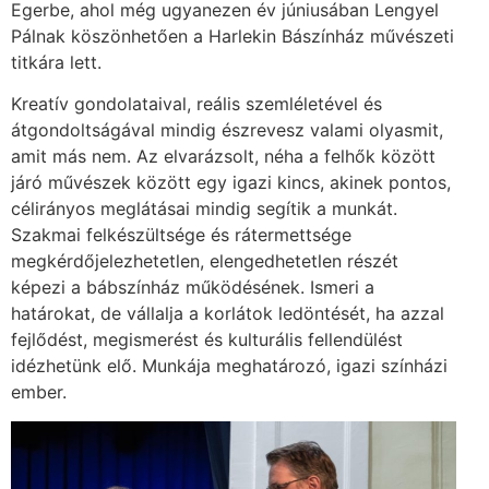
Egerbe, ahol még ugyanezen év júniusában Lengyel
Pálnak köszönhetően a Harlekin Bászínház művészeti
titkára lett.
Kreatív gondolataival, reális szemléletével és
átgondoltságával mindig észrevesz valami olyasmit,
amit más nem. Az elvarázsolt, néha a felhők között
járó művészek között egy igazi kincs, akinek pontos,
célirányos meglátásai mindig segítik a munkát.
Szakmai felkészültsége és rátermettsége
megkérdőjelezhetetlen, elengedhetetlen részét
képezi a bábszínház működésének. Ismeri a
határokat, de vállalja a korlátok ledöntését, ha azzal
fejlődést, megismerést és kulturális fellendülést
idézhetünk elő. Munkája meghatározó, igazi színházi
ember.