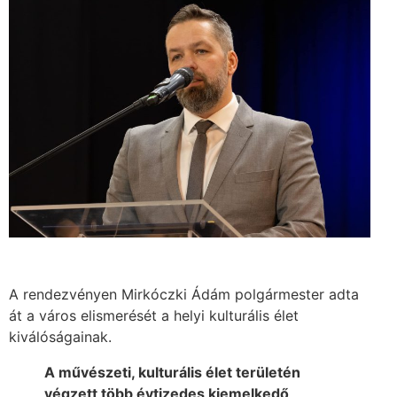
A rendezvényen Mirkóczki Ádám polgármester adta
át a város elismerését a helyi kulturális élet
kiválóságainak.
A művészeti, kulturális élet területén
végzett több évtizedes kiemelkedő