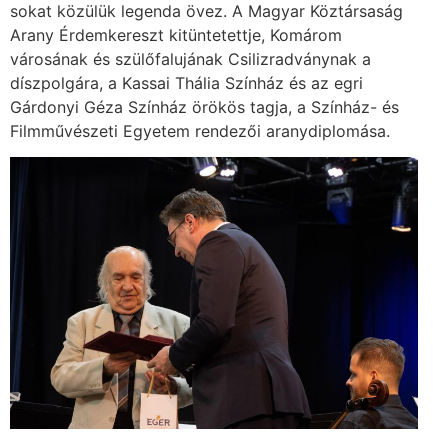
sokat közülük legenda övez. A Magyar Köztársaság
Arany Érdemkereszt kitüntetettje, Komárom
városának és szülőfalujának Csilizradványnak a
díszpolgára, a Kassai Thália Színház és az egri
Gárdonyi Géza Színház örökös tagja, a Színház- és
Filmművészeti Egyetem rendezői aranydiplomása.