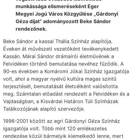
munkássága elismeréseként Eger
Megyei Jogú Város Közgyűlése „Gárdonyi
Géza díjat” adományozott Beke Sándor
rendezőnek.
Beke Sándor a kassai Thália Színház alapítója.
Éveken át művészeti vezetőként tevékenykedett
Kassán. Márai Sándor drámaírói életművének a
Felvidéken történő bemutatása nevéhez fűződik. A
90-es években a Komáromi Jókai Színház igazgatója
volt, ahol a magyar nyelvű kultúra magas szintű
terjesztését, bemutatását életcélként valósította
meg. Számtalan előadást rendezett a Felvidéken és a
Vajdaságban, a Kisvárdai Határon Túli Színházak
Találkozójának alapító szervezője.
1996-2001 között az egri Gárdonyi Géza Színház
igazgatója volt. Több mint 120 emlékezetes
rendezése közül bármelyik kiemelkedő lenne, mert