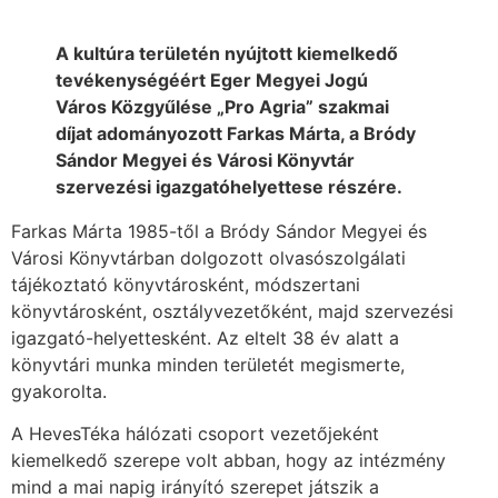
A kultúra területén nyújtott kiemelkedő
tevékenységéért Eger Megyei Jogú
Város Közgyűlése „Pro Agria” szakmai
díjat adományozott Farkas Márta, a Bródy
Sándor Megyei és Városi Könyvtár
szervezési igazgatóhelyettese részére.
Farkas Márta 1985-től a Bródy Sándor Megyei és
Városi Könyvtárban dolgozott olvasószolgálati
tájékoztató könyvtárosként, módszertani
könyvtárosként, osztályvezetőként, majd szervezési
igazgató-helyettesként. Az eltelt 38 év alatt a
könyvtári munka minden területét megismerte,
gyakorolta.
A HevesTéka hálózati csoport vezetőjeként
kiemelkedő szerepe volt abban, hogy az intézmény
mind a mai napig irányító szerepet játszik a