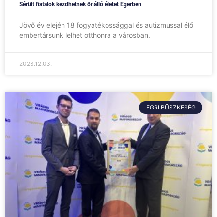
Sérült fiatalok kezdhetnek önálló életet Egerben
Jövő év elején 18 fogyatékossággal és autizmussal élő
embertársunk lelhet otthonra a városban.
2023.12.03.
EGRI BÜSZKESÉG