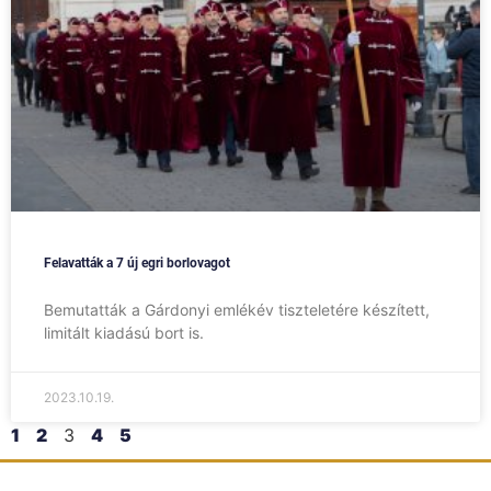
Felavatták a 7 új egri borlovagot
Bemutatták a Gárdonyi emlékév tiszteletére készített,
limitált kiadású bort is.
2023.10.19.
1
2
3
4
5