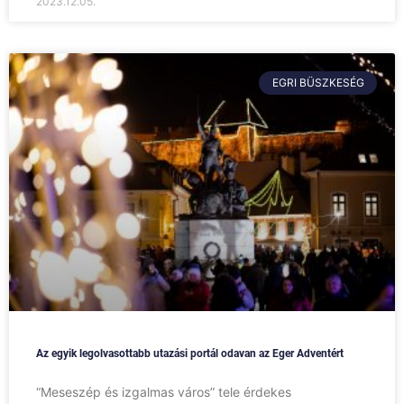
2023.12.05.
EGRI BÜSZKESÉG
Az egyik legolvasottabb utazási portál odavan az Eger Adventért
“Meseszép és izgalmas város” tele érdekes