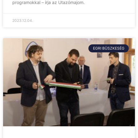
programokkal – írja az Utazómajom.
2023.12.04.
EGRI BÜSZKESÉG