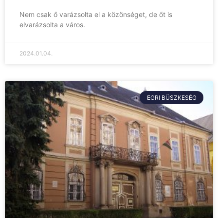
Nem csak ő varázsolta el a közönséget, de őt is
elvarázsolta a város.
2024.01.04.
EGRI BÜSZKESÉG