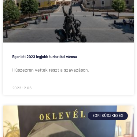
Eger lett 2023 legjobb turisztikai városa
Húszezren vettek részt a szavazáson.
2023.12.06.
EGRI BÜSZKESÉG