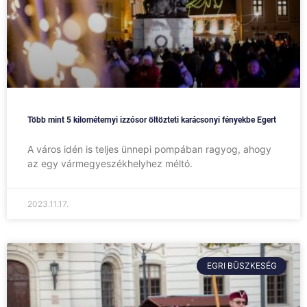
Több mint 5 kilométernyi izzósor öltözteti karácsonyi fényekbe Egert
A város idén is teljes ünnepi pompában ragyog, ahogy
az egy vármegyeszékhelyhez méltó.
2023.11.17.
EGRI BÜSZKESÉG