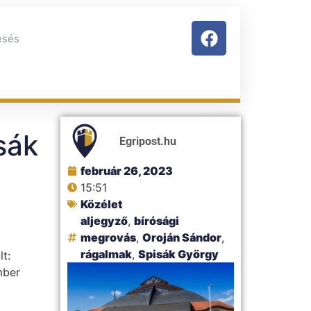
sák
Egripost.hu
február 26, 2023
15:51
Közélet
aljegyző
,
bírósági
megrovás
,
Oroján Sándor
,
rágalmak
,
Spisák György
t:
mber