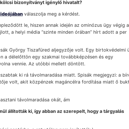
kölcsi bizonyítványt igénylő hivatalt?
ideójában
válaszolja meg a kérdést.
epleződött le, hiszen annak idején az ominózus ügy végig a
lott, a helyi média “szinte minden órában” hírt adott a per
isák György Tiszafüred aljegyzője volt. Egy birtokvédelmi
on a délelőttön egy szakmai továbbképzésen és egy
volna vennie. Az utóbbi mellett döntött.
szabtak ki rá távolmaradása miatt. Spisák megjegyzi: a bí
je volt, akit közpénzek magáncélra fordítása miatt ő bukt
masztani távolmaradása okát, ám
ül állították ki, így abban az szerepelt, hogy a tárgyalás