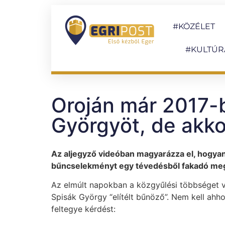
#KÖZÉLET
#KULTÚR
Oroján már 2017-
Györgyöt, de akko
Az aljegyző videóban magyarázza el, hogyan
bűncselekményt egy tévedésből fakadó meg
Az elmúlt napokban a közgyűlési többséget ve
Spisák György “elítélt bűnöző”. Nem kell ah
feltegye kérdést: