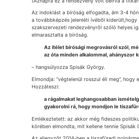
(Aznapra ez a rendezvény volt beírva a titkár
Az indoklást a bíróság elfogadta, ám 3-4 hón
a továbbképzés jelenléti ívéből kiderült,hogy
szakszervezeti rendezvényről szóló helyes iga
elmarasztalta a bíróság.
Az ítélet bírósági megrovásról szól, 
az óta minden alkalommal, ahányszor kér
– hangsúlyozza Spisák György.
Elmondja: “végtelenül rosszul éli meg”, hogy
Hozzáteszi:
a rágalmakat leghangosabban ismétel
gyakorolni rá, hogy mondjon le tiszaf
Emlékeztetett: az akkor még fideszes politik
körében elmondta, mit kellene tennie Spisák
Az aljegyzőt 2014-ben a tiszafüredi polgármes