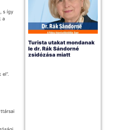
 s így
k a
Turista utakat mondanak
le dr. Rák Sándorné
zsidózása miatt
el”.
ttársai
írósági