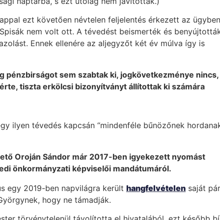
sági naptárba, s ezt utólag nem javították.)
appal ezt követően névtelen feljelentés érkezett az ügyben,
 Spisák nem volt ott. A tévedést beismerték és benyújtottá
zolást. Ennek ellenére az aljegyzőt két év múlva így is
még pénzbirságot sem szabtak ki, jogkövetkezménye nincs,
te, tiszta erkölcsi bizonyítványt állítottak ki számára
 egy ilyen tévedés kapcsán “mindenféle bűnözőnek hordanak 
gető Oroján Sándor már 2017-ben igyekezett nyomást
üredi önkormányzati képviselői mandátumáról.
us egy 2019-ben napvilágra került
hangfelvételen
saját pár
 Györgynek, hogy ne támadják.
ter törvénytelenül távolította el hivatalából, ezt később b