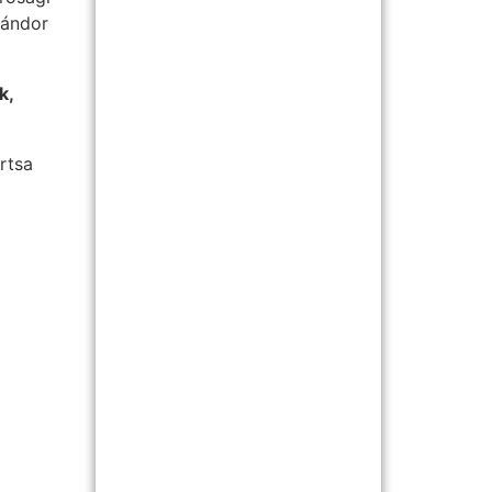
Sándor
k,
rtsa