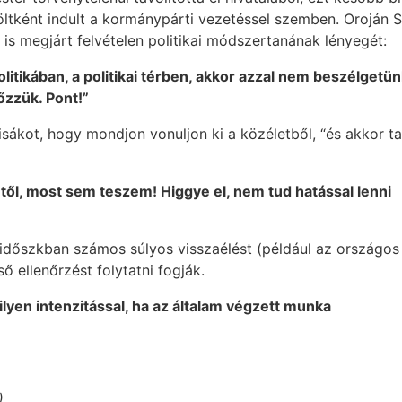
löltként indult a kormánypárti vezetéssel szemben. Oroján 
 is megjárt felvételen politikai módszertanának lényegét:
politikában, a politikai térben, akkor azzal nem beszélgetün
zzük. Pont!”
isákot, hogy mondjon vonuljon ki a közéletből, “és akkor ta
től, most sem teszem! Higgye el, nem tud hatással lenni
 időszkban számos súlyos visszaélést (például az országos
ő ellenőrzést folytatni fogják.
lyen intenzitással, ha az általam végzett munka
)