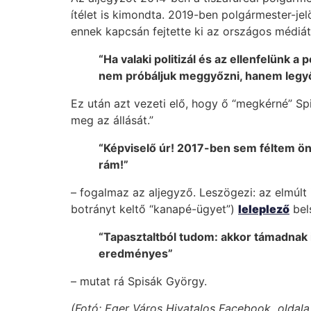
ítélet is kimondta. 2019-ben polgármester-je
ennek kapcsán fejtette ki az országos médiát
“Ha valaki politizál és az ellenfelünk a 
nem próbáljuk meggyőzni, hanem legyő
Ez után azt vezeti elő, hogy ő “megkérné” Sp
meg az állását.”
“Képviselő úr! 2017-ben sem féltem ön
rám!”
– fogalmaz az aljegyző. Leszögezi: az elmúlt
botrányt keltő “kanapé-ügyet”)
leleplező
bels
“Tapasztaltból tudom: akkor támadnak i
eredményes”
– mutat rá Spisák György.
(Fotó: Eger Város Hivatalos Facebook oldala