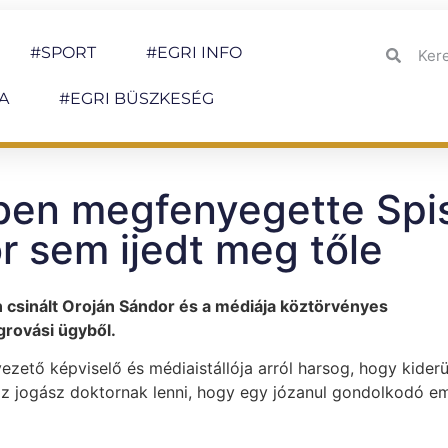
#SPORT
#EGRI INFO
A
#EGRI BÜSZKESÉG
ben megfenyegette Spi
r sem ijedt meg tőle
 csinált Oroján Sándor és a médiája köztörvényes
rovási ügyből.
zető képviselő és médiaistállója arról harsog, hogy kiderül
hoz jogász doktornak lenni, hogy egy józanul gondolkodó e