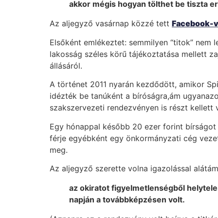
akkor mégis hogyan tölthet be tiszta er
Az aljegyző vasárnap közzé tett
Facebook-v
Elsőként emlékeztet: semmilyen “titok” nem l
lakosság széles körű tájékoztatása mellett zaj
állásáról.
A történet 2011 nyarán kezdődött, amikor Sp
idézték be tanúként a bíróságra,ám ugyanaz
szakszervezeti rendezvényen is részt kellett 
Egy hónappal később 20 ezer forint bírságot 
férje egyébként egy önkormányzati cég vezető
meg.
Az aljegyző szerette volna igazolással alátá
az okiratot figyelmetlenségből helytelen
napján a továbbképzésen volt.