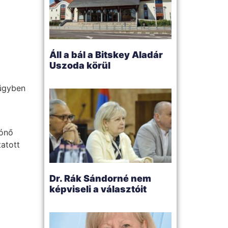
Áll a bál a Bitskey Aladár
Uszoda körül
 ügyben
rónő
atott
Dr. Rák Sándorné nem
képviseli a választóit