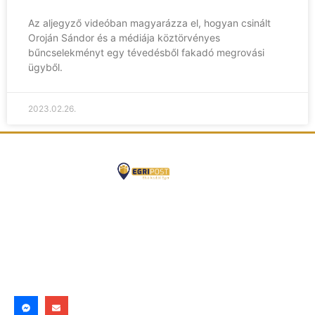
Az aljegyző videóban magyarázza el, hogyan csinált
Oroján Sándor és a médiája köztörvényes
bűncselekményt egy tévedésből fakadó megrovási
ügyből.
2023.02.26.