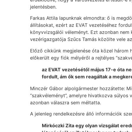
jelentésben.
Farkas Attila lapunknak elmondta: ő is megdö
állításokat, ezért az EVAT vezetéséhez fordul
könyvvizsgálói véleményt. Ezt azonban nem 
vezérigazgatója Szűcs Tamás közölte vele azt
Előző cikkünk megjelenése óta közel három hé
előkerült egy fiók mélyéről a rejtélyes “szakv
az EVAT vezetésétől május 17-e óta nem
fordult, ám ők sem reagáltak a megker
Minczér Gábor alpolgármester hozzátette: Mir
“szakvéleményt”, amelyre hivatkozva súlyos
azonban válaszra sem méltatta.
A jelenleg rendelkezésre álló információk szer
Mirkóczki Zita egy olyan vizsgálat ere