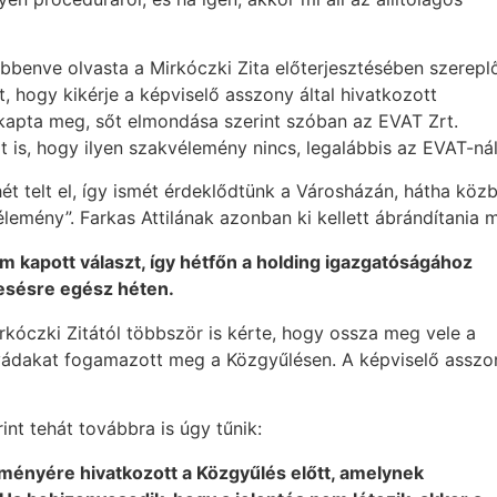
bbenve olvasta a Mirkóczki Zita előterjesztésében szerepl
t, hogy kikérje a képviselő asszony által hivatkozott
kapta meg, sőt elmondása szerint szóban az EVAT Zrt.
 is, hogy ilyen szakvélemény nincs, legalábbis az EVAT-nál
t telt el, így ismét érdeklődtünk a Városházán, hátha köz
élemény”. Farkas Attilának azonban ki kellett ábrándítania m
 kapott választ, így hétfőn a holding igazgatóságához
esésre egész héten.
kóczki Zitától többször is kérte, hogy ossza meg vele a
 vádakat fogamazott meg a Közgyűlésen. A képviselő asszo
int tehát továbbra is úgy tűnik:
dményére hivatkozott a Közgyűlés előtt, amelynek