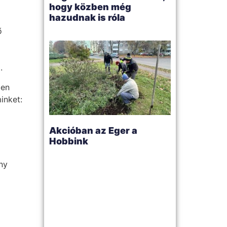
hogy közben még
hazudnak is róla
ő
.
ben
inket:
Akcióban az Eger a
Hobbink
ny