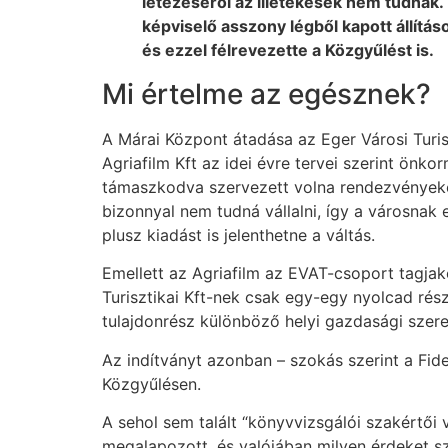
létezéséről az illetékesek nem tudnak.
képviselő asszony légből kapott állítá
és ezzel félrevezette a Közgyűlést is.
Mi értelme az egésznek?
A Márai Központ átadása az Eger Városi Turis
Agriafilm Kft az idei évre tervei szerint önk
támaszkodva szervezett volna rendezvényeket
bizonnyal nem tudná vállalni, így a városnak 
plusz kiadást is jelenthetne a váltás.
Emellett az Agriafilm az EVAT-csoport tagjak
Turisztikai Kft-nek csak egy-egy nyolcad rés
tulajdonrész különböző helyi gazdasági szer
Az indítványt azonban – szokás szerint a Fid
Közgyűlésen.
A sehol sem talált “könyvvizsgálói szakértői 
megalapozott, és valójában milyen érdeket sz