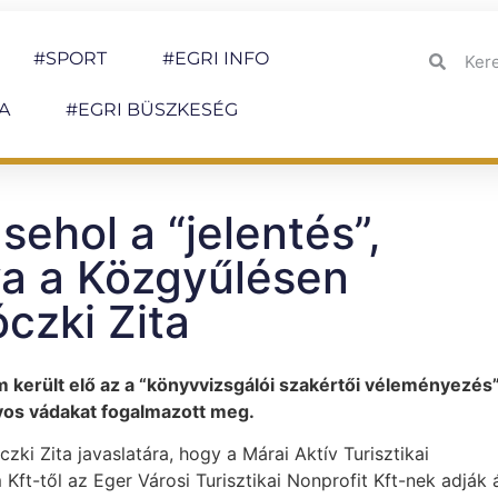
#SPORT
#EGRI INFO
A
#EGRI BÜSZKESÉG
ehol a “jelentés”,
va a Közgyűlésen
czki Zita
 került elő az a “könyvvizsgálói szakértői véleményezés”
yos vádakat fogalmazott meg.
ki Zita javaslatára, hogy a Márai Aktív Turisztikai
ft-től az Eger Városi Turisztikai Nonprofit Kft-nek adják á