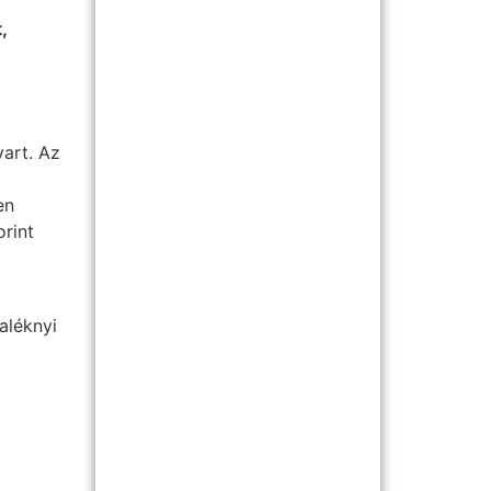
,
vart. Az
en
orint
aléknyi