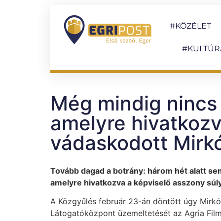
#KÖZÉLET
#KULTÚR
Még mindig nincs s
amelyre hivatkoz
vádaskodott Mirkó
Tovább dagad a botrány: három hét alatt sem
amelyre hivatkozva a képviselő asszony súl
A Közgyűlés február 23-án döntött úgy Mirkócz
Látogatóközpont üzemeltetését az Agria Film K