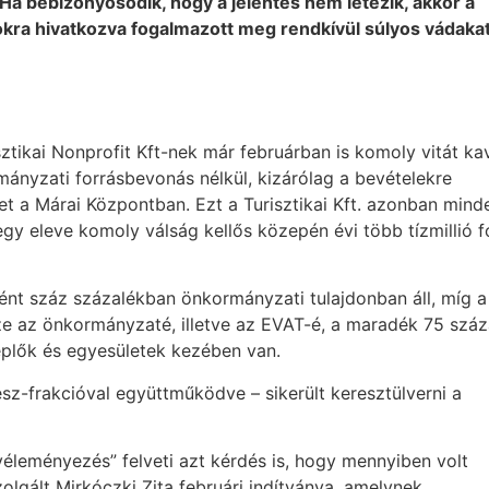
 Ha bebizonyosodik, hogy a jelentés nem létezik, akkor a
sokra hivatkozva fogalmazott meg rendkívül súlyos vádakat
ztikai Nonprofit Kft-nek már februárban is komoly vitát ka
ormányzati forrásbevonás nélkül, kizárólag a bevételekre
 a Márai Központban. Ezt a Turisztikai Kft. azonban mind
egy eleve komoly válság kellős közepén évi több tízmillió f
ént száz százalékban önkormányzati tulajdonban áll, míg a
ze az önkormányzaté, illetve az EVAT-é, a maradék 75 száz
eplők és egyesületek kezében van.
esz-frakcióval együttműködve – sikerült keresztülverni a
véleményezés” felveti azt kérdés is, hogy mennyiben volt
olgált Mirkóczki Zita februári indítványa, amelynek