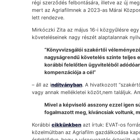
régi szerződés felbontására, illetve az új m
mert az Agriafilmnek a 2023-as Márai Közpon
lett rendezve.
Mirkóczki Zita az május 16-i közgyűlésre egy
követeléseinek nagy részét alaptalannak nyilv
“Könyvvizsgálói szakértői véleményezés
nagyságrendű követelés szinte teljes
korábbi felelőtlen ügyviteléből adódó
kompenzációja a cél”
– áll az i
ndítványban
. A hivatkozott “szakér
vagy annak mellékletei közöt,nem találjuk. 
Mivel a képviselő asszony ezzel igen sú
fogalmazott meg, kíváncsiak voltunk, m
Korábbi
cikkünkben
azt írtuk: EVAT-os forrá
közelmúltban az Agriafilm gazdálkodása kapcs
érdeklődve, hogy a városvezetés értesült-e ily