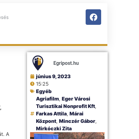
Egripost.hu
június 9, 2023
15:25
Egyéb
Agriafilm
,
Eger Városi
Turisztikai Nonprofit Kft
,
,
Farkas Attila
,
Márai
Központ
,
Minczér Gábor
,
Mirkóczki Zita
t. A