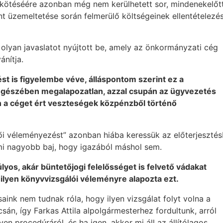
egkötéséére azonban még nem kerülhetett sor, mindenekelőtt
t üzemeltetése során felmerülő költségeinek ellentételez
 olyan javaslatot nyújtott be, amely az önkormányzati cég
ánítja.
t is figyelembe véve, álláspontom szerint ez a
 egészében megalapozatlan, azzal csupán az ügyvezetés
an a céget ért veszteségek közpénzből történő
tői véleményezést” azonban hiába keressük az előterjesztés
Ami nagyobb baj, hogy igazából máshol sem.
lyos, akár büntetőjogi felelősséget is felvető vádakat
ilyen könyvvizsgálói véleményre alapozta ezt.
saink nem tudnak róla, hogy ilyen vizsgálat folyt volna a
án, így Farkas Attila alpolgármesterhez fordultunk, arról
en procedúráról, és ha igen, akkor mi áll az állítólagos