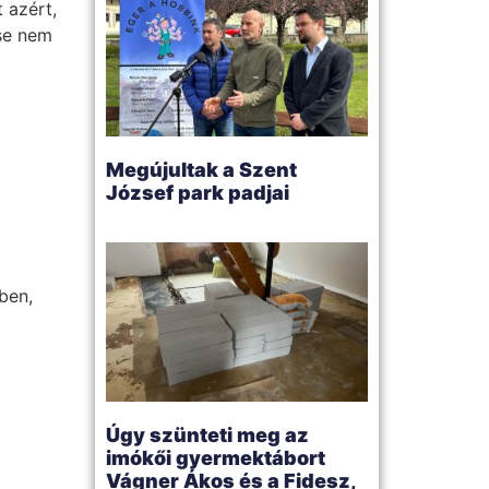
 azért,
ése nem
Megújultak a Szent
József park padjai
ben,
Úgy szünteti meg az
imókői gyermektábort
Vágner Ákos és a Fidesz,