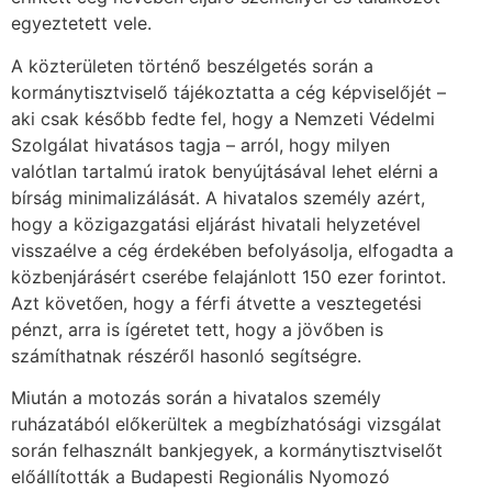
egyeztetett vele.
A közterületen történő beszélgetés során a
kormánytisztviselő tájékoztatta a cég képviselőjét –
aki csak később fedte fel, hogy a Nemzeti Védelmi
Szolgálat hivatásos tagja – arról, hogy milyen
valótlan tartalmú iratok benyújtásával lehet elérni a
bírság minimalizálását. A hivatalos személy azért,
hogy a közigazgatási eljárást hivatali helyzetével
visszaélve a cég érdekében befolyásolja, elfogadta a
közbenjárásért cserébe felajánlott 150 ezer forintot.
Azt követően, hogy a férfi átvette a vesztegetési
pénzt, arra is ígéretet tett, hogy a jövőben is
számíthatnak részéről hasonló segítségre.
Miután a motozás során a hivatalos személy
ruházatából előkerültek a megbízhatósági vizsgálat
során felhasznált bankjegyek, a kormánytisztviselőt
előállították a Budapesti Regionális Nyomozó