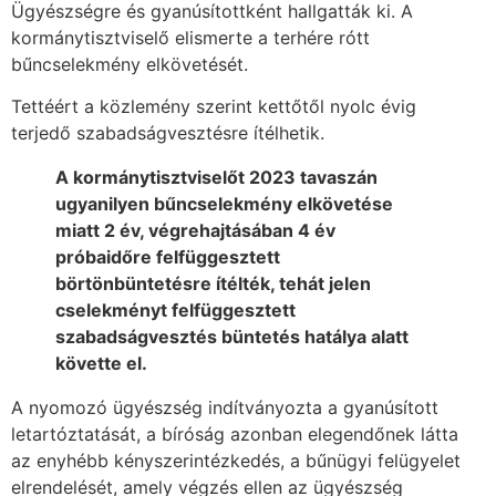
Ügyészségre és gyanúsítottként hallgatták ki. A
kormánytisztviselő elismerte a terhére rótt
bűncselekmény elkövetését.
Tettéért a közlemény szerint kettőtől nyolc évig
terjedő szabadságvesztésre ítélhetik.
A kormánytisztviselőt 2023 tavaszán
ugyanilyen bűncselekmény elkövetése
miatt 2 év, végrehajtásában 4 év
próbaidőre felfüggesztett
börtönbüntetésre ítélték, tehát jelen
cselekményt felfüggesztett
szabadságvesztés büntetés hatálya alatt
követte el.
A nyomozó ügyészség indítványozta a gyanúsított
letartóztatását, a bíróság azonban elegendőnek látta
az enyhébb kényszerintézkedés, a bűnügyi felügyelet
elrendelését, amely végzés ellen az ügyészség