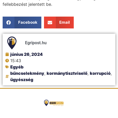
fellebbezést jelentett be.
Facebook
Email
Egripost.hu
június 26, 2024
15:43
Egyéb
bűncselekmény
,
kormánytisztviselő
,
korrupció
,
ügyészség