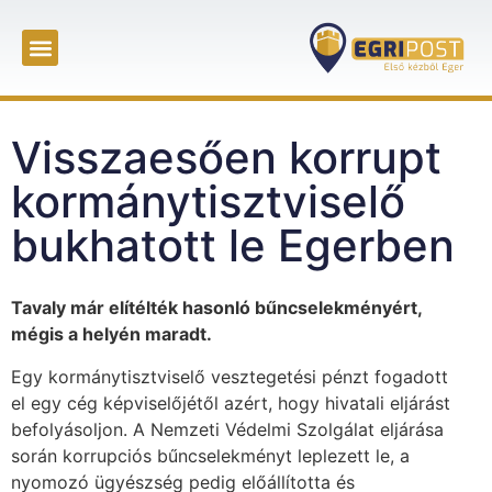
Visszaesően korrupt
kormánytisztviselő
bukhatott le Egerben
Tavaly már elítélték hasonló bűncselekményért,
mégis a helyén maradt.
Egy kormánytisztviselő vesztegetési pénzt fogadott
el egy cég képviselőjétől azért, hogy hivatali eljárást
befolyásoljon. A Nemzeti Védelmi Szolgálat eljárása
során korrupciós bűncselekményt leplezett le, a
nyomozó ügyészség pedig előállította és