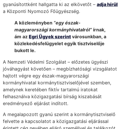
gyanúsítottként hallgatta ki az elkövetőt –
adja hírül
a Központi Nyomozó Főügyészség.
A közleményben
“egy észak-
magyarországi kormányhivatalról”
írnak,
ám az
Egri Ügyek szerint
városunkban, a
közlekedésfelügyelet egyik tisztviselője
bukott le.
A Nemzeti Védelmi Szolgálat – előzetes ügyészi
jóváhagyást követően – megbízhatósági vizsgálatot
hajtott végre egy észak-magyarországi
kormányhivatal kormánytisztviselőjével szemben,
amelynek keretében fiktív tartalmú iratokat
felhasználva közigazgatási bírság kiszabását
eredményező eljárást indított.
A megalapozott gyanú szerint a kormánytisztviselő
felvette a kapcsolatot a közigazgatási eljárással
érintett cég nevében eljáró személlyel és találkozót