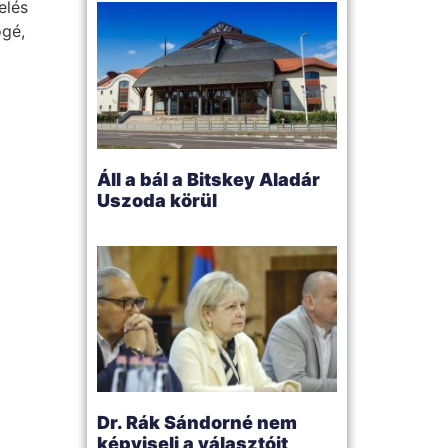
elés
ögé,
Áll a bál a Bitskey Aladár
Uszoda körül
Dr. Rák Sándorné nem
képviseli a választóit