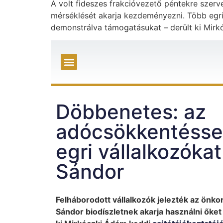
A volt fideszes frakcióvezető péntekre szerve
mérséklését akarja kezdeményezni. Több egri
demonstrálva támogatásukat – derült ki Mirk