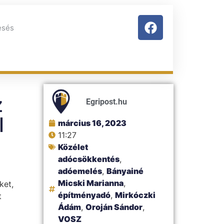
z
Egripost.hu
l
március 16, 2023
11:27
Közélet
adócsökkentés
,
adóemelés
,
Bányainé
Micski Marianna
,
ket,
építményadó
,
Mirkóczki
t
Ádám
,
Oroján Sándor
,
VOSZ