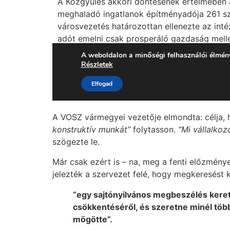
A VOSZ vármegyei vezetője elmondta: célja,
konstruktív munkát”
folytasson.
“Mi vállalkoz
szögezte le.
Már csak ezért is – na, meg a fenti előzmén
jelezték a szervezet felé, hogy megkeresést 
“egy sajtónyilvános megbeszélés keret
csökkentéséről, és szeretne minél több 
mögötte”.