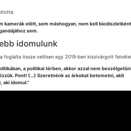
ította:
em kamerák előtt, sem máshogyan, nem kell biodíszletkén
pagandájához sem.
jebb idomulunk
a foglalta össze velősen egy 2019-ben kiszivárgott felvéte
politikában, a politikai térben, akkor azzal nem beszélgetün
zük. Pont! (…) Szeretnénk az árkokat betemetni, akit
, aki idomul.”