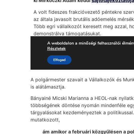
A polgármester szavait a Vállalkozók és Mu
is alátámasztja.
Bányainé Micski Marianna a HEOL-nak nyilat
többségének döntése nyomán mindenféle egy
tárgyalásokat kezdeményeztek a politikuss
mutatkozott,
ám amikor a februári közgyűlésen a po