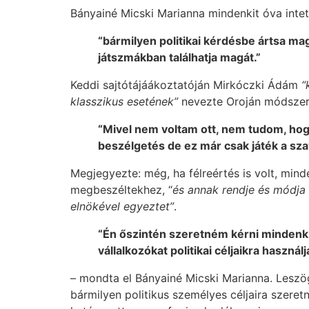
Bányainé Micski Marianna mindenkit óva intet
“bármilyen politikai kérdésbe ártsa mag
játszmákban találhatja magát.”
Keddi sajtótájáákoztatóján Mirkóczki Ádám
“
klasszikus esetének”
nevezte Oroján módszer
“Mivel nem voltam ott, nem tudom, hogy
beszélgetés de ez már csak játék a sza
Megjegyezte: még, ha félreértés is volt, minde
megbeszéltekhez, “
és annak rendje és módja
elnökével egyeztet”
.
“Én őszintén szeretném kérni mindenkit
vállalkozókat politikai céljaikra használj
– mondta el Bányainé Micski Marianna. Leszö
bármilyen politikus személyes céljaira szeretn