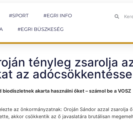
#SPORT
#EGRI INFO
A
#EGRI BÜSZKESÉG
roján tényleg zsarolja a
ókat az adócsökkentésse
ajd biodíszletnek akarta használni őket – számol be a VOSZ
jelezte az önkormányzatnak: Oroján Sándor azzal zsarolja ő
lette, akkor csökkentik az ő javaslatára brutálisan megemel