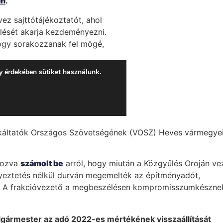
nkáltatók Országos Szövetségének (VOSZ) Heves vármegyei
kozva
számolt be
arról, hogy miután a Közgyűlés Oroján ve
eztetés nélkül durván megemelték az építményadót,
al. A frakcióvezető a megbeszélésen kompromisszumkészne
lgármester az adó 2022-es mértékének visszaállítását