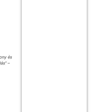
kony és
lás”
–