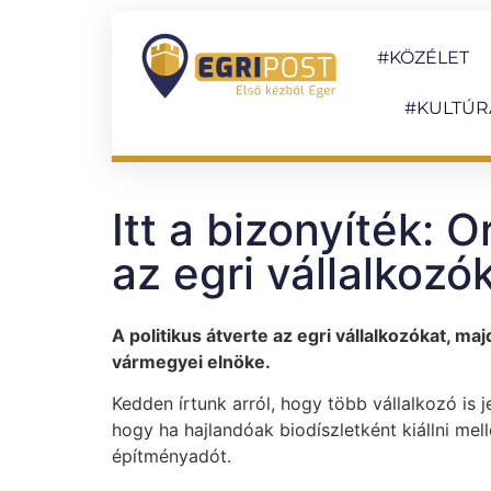
#KÖZÉLET
#KULTÚR
Itt a bizonyíték: O
az egri vállalkoz
A politikus átverte az egri vállalkozókat, m
vármegyei elnöke.
Kedden írtunk arról, hogy több vállalkozó is 
hogy ha hajlandóak biodíszletként kiállni mel
építményadót.