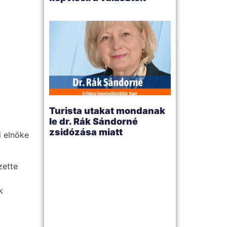
Turista utakat mondanak
le dr. Rák Sándorné
zsidózása miatt
 elnöke
zette
k