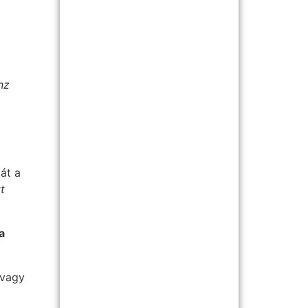
nz
gát a
t
a
 vagy