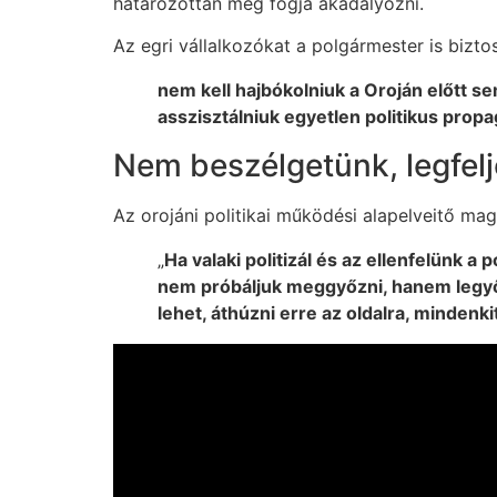
határozottan meg fogja akadályozni.
Az egri vállalkozókat a polgármester is biztos
nem kell hajbókolniuk a Oroján előtt s
asszisztálniuk egyetlen politikus pro
Nem beszélgetünk, legfel
Az orojáni politikai működési alapelveitő mag
„
Ha valaki politizál és az ellenfelünk a 
nem próbáljuk meggyőzni, hanem legyőz
lehet, áthúzni erre az oldalra, mindenkit