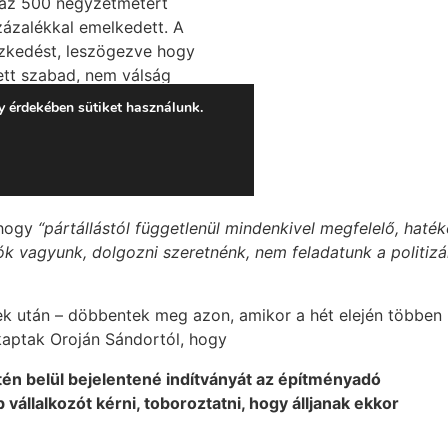
 hogy
“pártállástól függetlenül mindenkivel megfelelő, haté
ók vagyunk, dolgozni szeretnénk, nem feladatunk a politizá
yek után – döbbentek meg azon, amikor a hét elején többen
kaptak Oroján Sándortól, hogy
én belül bejelentené indítványát az építményadó
vállalkozót kérni, toboroztatni, hogy álljanak ekkor