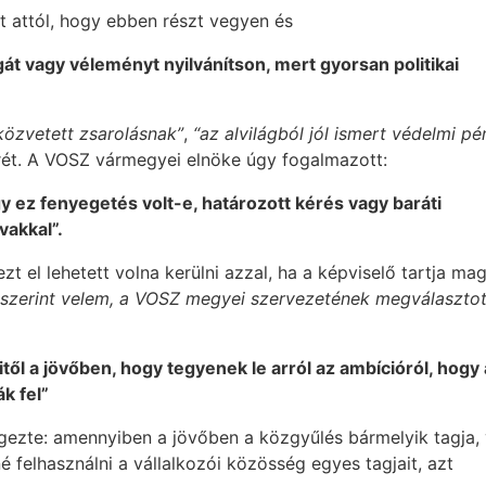
t attól, hogy ebben részt vegyen és
át vagy véleményt nyilvánítson, mert gyorsan politikai
közvetett zsarolásnak”
,
“az alvilágból jól ismert védelmi pé
ét. A VOSZ vármegyei elnöke úgy fogalmazott:
 ez fenyegetés volt-e, határozott kérés vagy baráti
vakkal”.
zt el lehetett volna kerülni azzal, ha a képviselő tartja ma
 szerint velem, a VOSZ megyei szervezetének megválasztot
ől a jövőben, hogy tegyenek le arról az ambícióról, hogy 
ák fel”
gezte: amennyiben a jövőben a közgyűlés bármelyik tagja,
é felhasználni a vállalkozói közösség egyes tagjait, azt