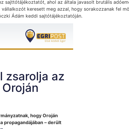
z sajttótájékoztatót, ahol az általa javasolt brutális adóem
 vállalkozót keresett meg azzal, hogy sorakozzanak fel m
óczki Ádám keddi sajtótájékoztatóján.