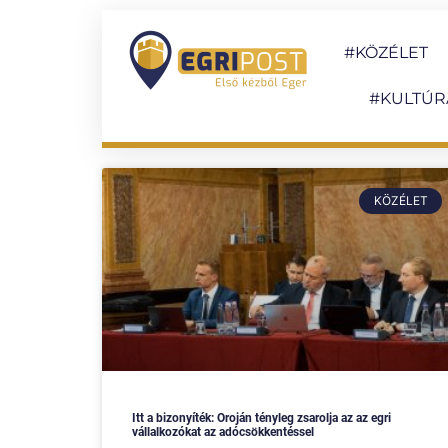
#KÖZÉLET
#KULTÚR
KÖZÉLET
Itt a bizonyíték: Oroján tényleg zsarolja az az egri
vállalkozókat az adócsökkentéssel