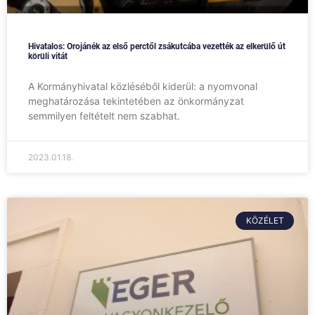
Hivatalos: Orojánék az első perctől zsákutcába vezették az elkerülő út
körüli vitát
A Kormányhivatal közléséből kiderül: a nyomvonal
meghatározása tekintetében az önkormányzat
semmilyen feltételt nem szabhat.
2023.01.18.
KÖZÉLET