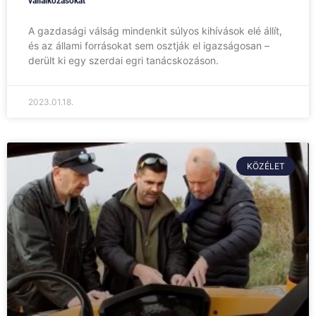
vállalkozásokat
A gazdasági válság mindenkit súlyos kihívások elé állít,
és az állami forrásokat sem osztják el igazságosan –
derült ki egy szerdai egri tanácskozáson.
2023.01.18.
KÖZÉLET