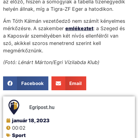
az előző, hiszen a somogyiak a tabella tizenegyedik
helyén állnak, míg a Tigra-ZF Eger a hatodikon.
Ám Tóth Kálmán vezetőedző nem számít kényelmes
mérkőzésre. A szakember
emlékeztet
: a Szeged és
a Kaposvár személyében két nívós ellenfélről van
szó, akikkel szoros menetrend szerint kell
megmérkőznünk.
(Fotó: Lénárt Márton/Egri Vízilabda Klub)
Facebook
Email
Egripost.hu
január 18, 2023
00:02
Sport