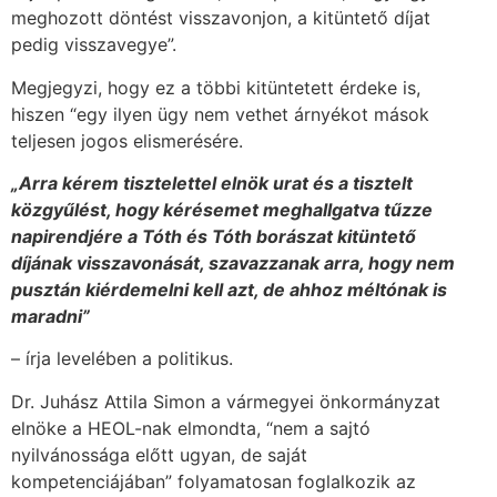
meghozott döntést visszavonjon, a kitüntető díjat
pedig visszavegye”.
Megjegyzi, hogy ez a többi kitüntetett érdeke is,
hiszen “egy ilyen ügy nem vethet árnyékot mások
teljesen jogos elismerésére.
„Arra kérem tisztelettel elnök urat és a tisztelt
közgyűlést, hogy kérésemet meghallgatva tűzze
napirendjére a Tóth és Tóth borászat kitüntető
díjának visszavonását, szavazzanak arra, hogy nem
pusztán kiérdemelni kell azt, de ahhoz méltónak is
maradni”
– írja levelében a politikus.
Dr. Juhász Attila Simon a vármegyei önkormányzat
elnöke a HEOL-nak elmondta, “nem a sajtó
nyilvánossága előtt ugyan, de saját
kompetenciájában” folyamatosan foglalkozik az