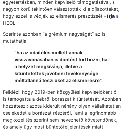
egyetértésben, minden képviselő támogatásával, s
nagyon körültekintően választották ki a díjazottakat,
hogy ezzel is védjék az elismerés presztízsét –
írja
a
HEOL.
Szerinte azonban “a grémium nagyságát” az is
mutathatja,
“ha az odaítélés mellett annak
visszavonásában is döntést tud hozni, ha
a helyzet megkívánja, illetve a
kitüntetettek jövőbeni tevékenysége
méltatlanná teszi őket az elismerésre”.
Felidézi, hogy 2019-ben közgyűlési képviselőként ő
is támogatta a debrői borászat kitüntetését. Azonban
hozzáteszi: azóta kiderült néhány olyan vállalhatatlan
cselekedet a borászat részéről, “ami a legfinomabb
megközelítés szerint sem nevezhető követendőnek,
és amely ügy most büntetőfeljelentések miatt