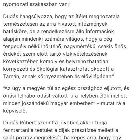
nyomozati szakaszban van.”
Dudás hangsúlyozza, hogy az ítélet meghozatala
természetesen az arra hivatott intézmények
hatásköre, de a rendelkezésre álló információk
alapján mindenki számára világos, hogy a cég
“engedély nélkül történő, nagymértékű, csakis önös
érdekét szem előtt tartó vízkivételezésének
következtében komoly és helyrehozhatatlan
környezeti és ökológiai katasztrófát okozott a
Tarnán, annak környezetében és élővilágában.”
“Az ügy a megyén túl az egész országhoz eljutott, és
óriási felháborodást váltott ki a helyben élők mellett
minden jószándékú magyar emberben” – mutat rá a
képviselő.
Dudás Róbert szerint”a jövőben akkor tudja
fenntartani a testület a díjak presztízse mellett a
saját pozitív megítélését, ha képes arra, hogy egy