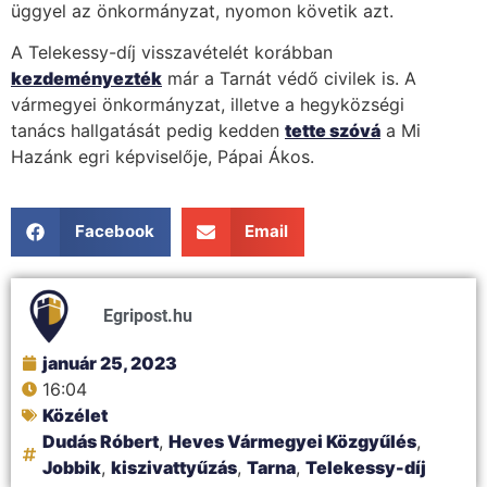
üggyel az önkormányzat, nyomon követik azt.
A Telekessy-díj visszavételét korábban
kezdeményezték
már a Tarnát védő civilek is. A
vármegyei önkormányzat, illetve a hegyközségi
tanács hallgatását pedig kedden
tette szóvá
a Mi
Hazánk egri képviselője, Pápai Ákos.
Facebook
Email
Egripost.hu
január 25, 2023
16:04
Közélet
Dudás Róbert
,
Heves Vármegyei Közgyűlés
,
Jobbik
,
kiszivattyűzás
,
Tarna
,
Telekessy-díj