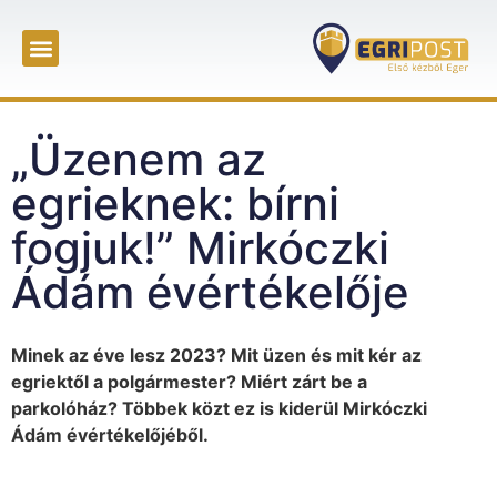
„Üzenem az
egrieknek: bírni
fogjuk!” Mirkóczki
Ádám évértékelője
Minek az éve lesz 2023? Mit üzen és mit kér az
egriektől a polgármester? Miért zárt be a
parkolóház? Többek közt ez is kiderül Mirkóczki
Ádám évértékelőjéből.