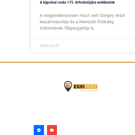
A kápolnai csata 175. évfordulójára emlékeztek
A megemlékezésen részt vett Görgey Artúr
leszármazottja és a Nemzeti Örökség
Intézetének főigazgatója is.
2024.02.27.