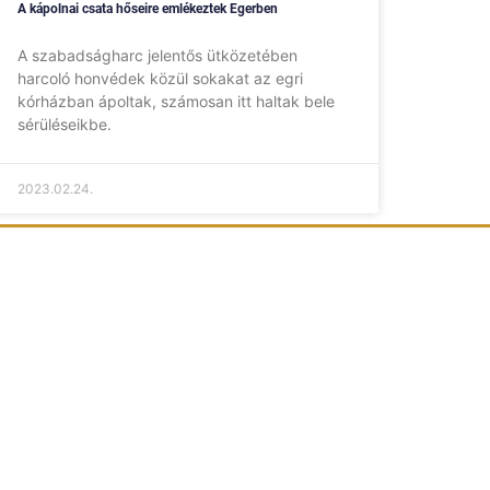
A kápolnai csata hőseire emlékeztek Egerben
A szabadságharc jelentős ütközetében
harcoló honvédek közül sokakat az egri
kórházban ápoltak, számosan itt haltak bele
sérüléseikbe.
2023.02.24.