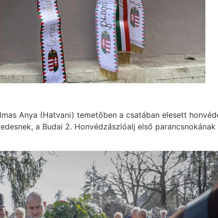
almas Anya (Hatvani) temetőben a csatában elesett honvéd
desnek, a Budai 2. Honvédzászlóalj első parancsnokának s