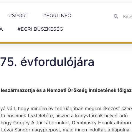
#SPORT
#EGRI INFO
A
#EGRI BÜSZKESÉG
75. évfordulójára
leszármazottja és a Nemzeti Örökség Intézetének főigaz
á vált, hogy minden év februárjában megemlékezést szer
ta hőseinek tiszteletére, hiszen a könyvtárnak helyet adó
i, hogy Görgey Artúr tábornokot, Dembinsky Henrik altábor
a Lévai Sándor nagyprépost, majd innen indultak a kápolnai