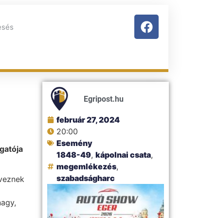
Egripost.hu
február 27, 2024
20:00
Esemény
gatója
1848-49
,
kápolnai csata
,
megemlékezés
,
szabadságharc
veznek
nagy,