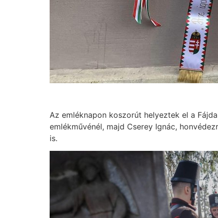
Az emléknapon koszorút helyeztek el a Fájd
emlékművénél, majd Cserey Ignác, honvédezre
is.