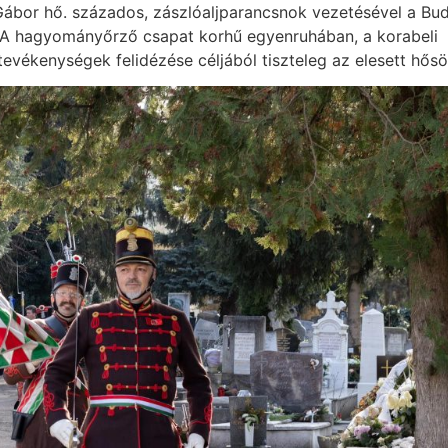
Gábor hő. százados, zászlóaljparancsnok vezetésével a Bud
. A hagyományőrző csapat korhű egyenruhában, a korabeli
 tevékenységek felidézése céljából tiszteleg az elesett hősö