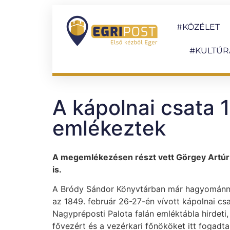
#KÖZÉLET
#KULTÚR
A kápolnai csata 1
emlékeztek
A megemlékezésen részt vett Görgey Artúr 
is.
A Bródy Sándor Könyvtárban már hagyománny
az 1849. február 26-27-én vívott kápolnai csa
Nagypréposti Palota falán emléktábla hirdet
fővezért és a vezérkari főnököket itt fogadt