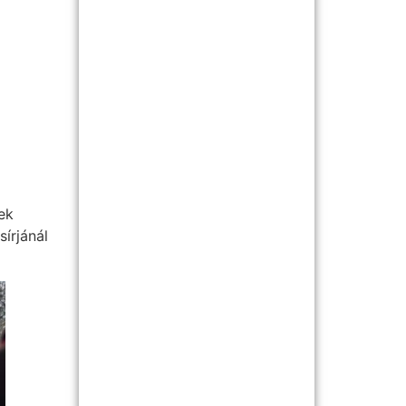
ek
írjánál