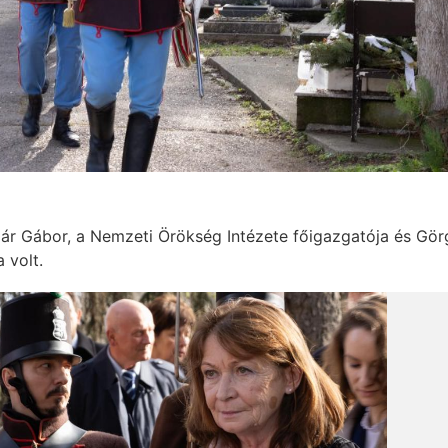
r Gábor, a Nemzeti Örökség Intézete főigazgatója és Gör
 volt.