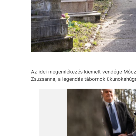
Az idei megemlékezés kiemelt vendége Móczá
Zsuzsanna, a legendás tábornok ükunokahúga