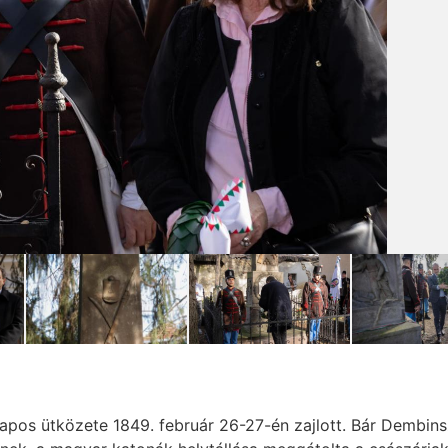
pos ütközete 1849. február 26-27-én zajlott. Bár Dembin