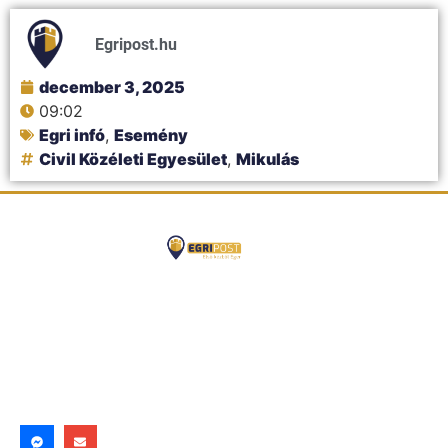
Egripost.hu
december 3, 2025
09:02
Egri infó
,
Esemény
Civil Közéleti Egyesület
,
Mikulás