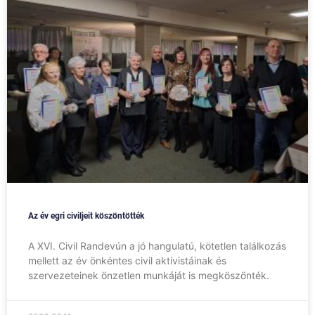
Az év egri civiljeit köszöntötték
A XVI. Civil Randevún a jó hangulatú, kötetlen találkozás
mellett az év önkéntes civil aktivistáinak és
szervezeteinek önzetlen munkáját is megköszönték.