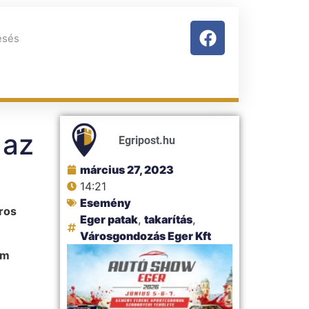
 az
Egripost.hu
március 27, 2023
14:21
Esemény
ros
Eger patak
,
takarítás
,
Városgondozás Eger Kft
om