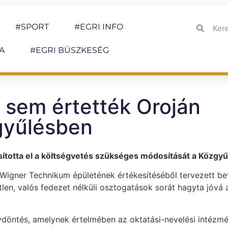
#SPORT
#EGRI INFO
A
#EGRI BÜSZKESÉG
i sem értették Oroján
gyűlésben
totta el a költségvetés szükséges módosítását a Közgyű
 Wigner Technikum épületének értékesítéséből tervezett be
etlen, valós fedezet nélküli osztogatások sorát hagyta jóvá 
döntés, amelynek értelmében az oktatási-nevelési intézm