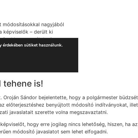
tehene is!
. Oroján Sándor bejelentette, hogy a polgármester büdzsét
z előterjesztéshez benyújtott módosító indítványokat, ille
zati javaslatait szerette volna megszavaztatni.
képviselőt, hogy erre jogilag nincs lehetőség, hiszen, ha az
erűen módosító javaslatot sem lehet elfogadni.