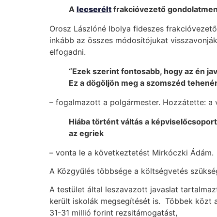
A
lecserélt
frakcióvezető gondolatmenet
Orosz Lászlóné Ibolya fideszes frakcióvezető 
inkább az összes módosítójukat visszavonjá
elfogadni.
“Ezek szerint fontosabb, hogy az én ja
Ez a dögöljön meg a szomszéd tehenén
– fogalmazott a polgármester. Hozzátette: a 
Hiába történt váltás a képviselőcsoport
az egriek
– vonta le a következtetést Mirkóczki Ádám.
A Közgyűlés többsége a költségvetés szükség
A testület által leszavazott javaslat tartalm
került iskolák megsegítését is. Többek köz
31-31 millió forint rezsitámogatást,