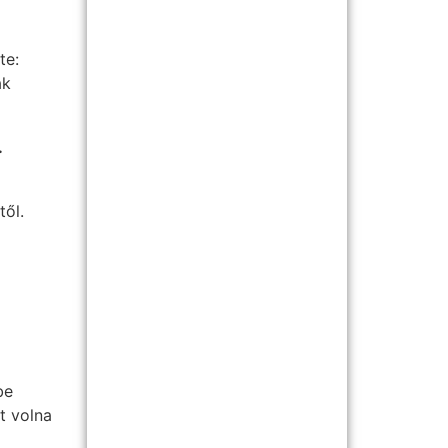
te:
ak
.
től.
be
t volna