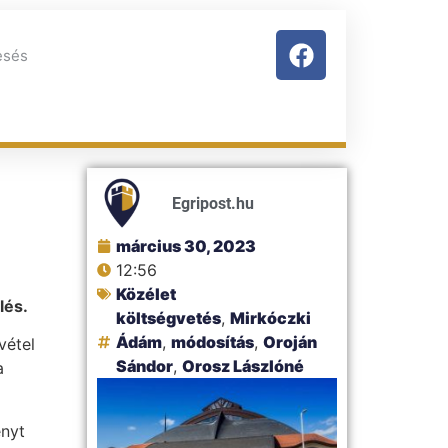
Egripost.hu
március 30, 2023
12:56
Közélet
lés.
költségvetés
,
Mirkóczki
Ádám
,
módosítás
,
Oroján
vétel
Sándor
,
Orosz Lászlóné
a
ényt