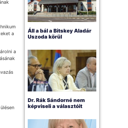
ának
chnikum
Áll a bál a Bitskey Aladár
zeket a
Uszoda körül
rolni a
ításának
avazás
Dr. Rák Sándorné nem
képviseli a választóit
 ülésen