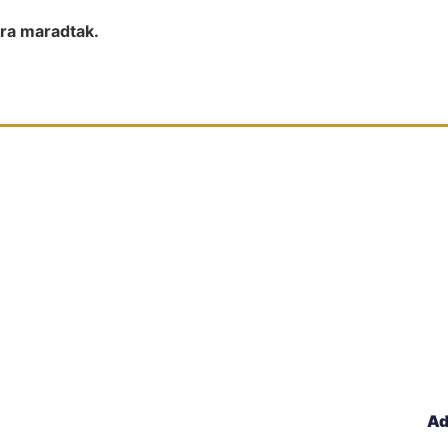
kra maradtak.
Ad