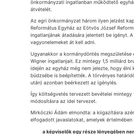
önkormányzati ingatlanban működtető egyháza
átvételét.
Az egri önkormányzat három ilyen jelzést ka
Református Egyház az Eötvös József Reformá
ingatlanjának átadására jelentett be igényt. 
vagyonelemeket át kell adni.
Ugyanakkor a kormánydöntés megszületése elő
Wigner ingatlanjait. Ez mintegy 1,5 milliárd br
idején az egyház még nem jelezte, hogy élni 
büdzsébe is beépítették. A törvényes határid
után) azonban beérkezett az igénylés.
Így költségvetés tervezett bevételei mintegy 
módosításra az idei tervezet.
Mirkóczki Ádám elmondta: a kiigazításra azért
elfogadott javaslatokat, amelyek értelmében
a képviselők egy része lényegében nem