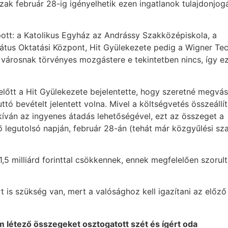
k február 28-ig igényelhetik ezen ingatlanok tulajdonjog
pott: a Katolikus Egyház az Andrássy Szakközépiskola, a
tus Oktatási Központ, Hit Gyülekezete pedig a Wigner Te
A városnak törvényes mozgástere e tekintetben nincs, így e
tt a Hit Gyülekezete bejelentette, hogy szeretné megvásá
uttó bevételt jelentett volna. Mivel a költségvetés összeáll
kíván az ingyenes átadás lehetőségével, ezt az összeget a
ő legutolsó napján, február 28-án (tehát már közgyűlési sz
1,5 milliárd forinttal csökkennek, ennek megfelelően szorult
 is szükség van, mert a valósághoz kell igazítani az előző
 létező összegeket osztogatott szét és ígért oda