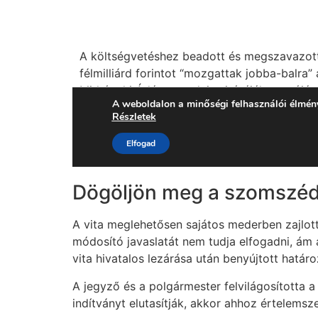
Dögöljön meg a szomszéd 
A vita meglehetősen sajátos mederben zajlott
módosító javaslatát nem tudja elfogadni, ám a
vita hivatalos lezárása után benyújtott határo
A jegyző és a polgármester felvilágosította a 
indítványt elutasítják, akkor ahhoz értelemsz