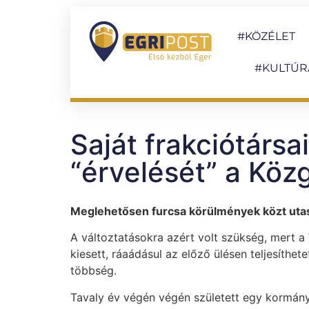
#KÖZÉLET
#KULTÚR
Saját frakciótársa
“érvelését” a Köz
Meglehetősen furcsa körülmények közt utasí
A változtatásokra azért volt szükség, mert a
kiesett, ráaádásul az előző ülésen teljesíthet
többség.
Tavaly év végén végén született egy kormány