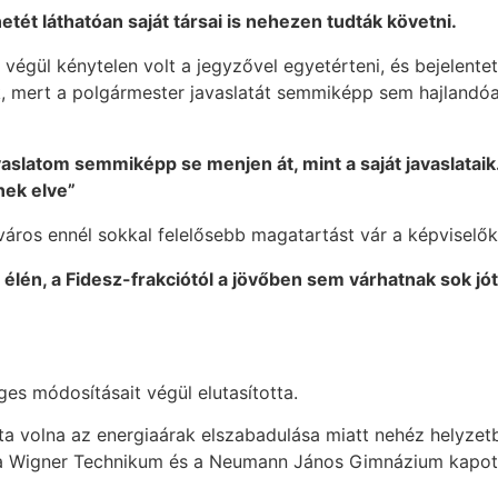
ét láthatóan saját társai is nehezen tudták követni.
végül kénytelen volt a jegyzővel egyetérteni, és bejelentet
k, mert a polgármester javaslatát semmiképp sem hajlandó
vaslatom semmiképp se menjen át, mint a saját javaslataik
ek elve”
város ennél sokkal felelősebb magatartást vár a képviselők
 élén, a Fidesz-frakciótól a jövőben sem várhatnak sok jót
es módosításait végül elutasította.
azta volna az energiaárak elszabadulása miatt nehéz helyzet
t a Wigner Technikum és a Neumann János Gimnázium kapot