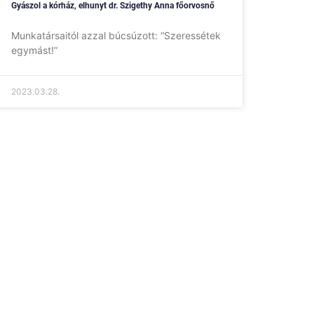
Gyászol a kórház, elhunyt dr. Szigethy Anna főorvosnő
Munkatársaitól azzal búcsúzott: “Szeressétek
egymást!”
2023.03.28.