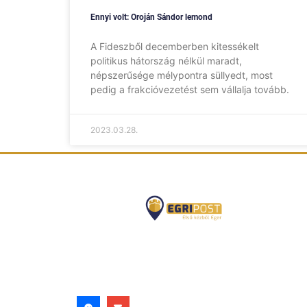
Ennyi volt: Oroján Sándor lemond
A Fideszből decemberben kitessékelt
politikus hátország nélkül maradt,
népszerűsége mélypontra süllyedt, most
pedig a frakcióvezetést sem vállalja tovább.
2023.03.28.