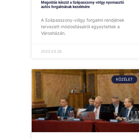
Megoldás készül a Szépasszony-völgy nyomasztó
autós forgalmának kezelésére
A Szépasszony-völgy forgalmi rendjének
tervezett módosításairól egyeztettek a
Városházán.
2023.03.28.
KÖZÉLET