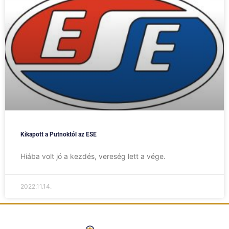
Kikapott a Putnoktól az ESE
Hiába volt jó a kezdés, vereség lett a vége.
2022.11.14.