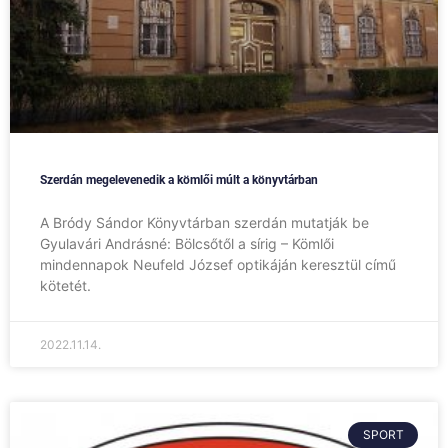
Szerdán megelevenedik a kömlői múlt a könyvtárban
A Bródy Sándor Könyvtárban szerdán mutatják be
Gyulavári Andrásné: Bölcsőtől a sírig – Kömlői
mindennapok Neufeld József optikáján keresztül című
kötetét.
2022.11.14.
SPORT