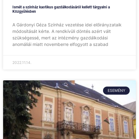
Ismét a színház kaotikus gazdálkodásáról kellett tárgyalni a
Közgyűlésben
A Gárdonyi Géza Színház vezetése idei előirányzataik
módosítását kérte. A rendkívüli döntés azért vált
szükségessé, mert az intézmény gazdálkodási
anomáliái miatt novemberre elfogyott a szabad
2022.11.14.
ESEMÉNY