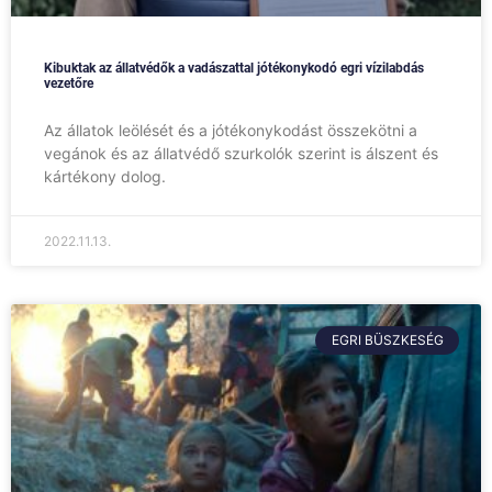
Kibuktak az állatvédők a vadászattal jótékonykodó egri vízilabdás
vezetőre
Az állatok leölését és a jótékonykodást összekötni a
vegánok és az állatvédő szurkolók szerint is álszent és
kártékony dolog.
2022.11.13.
EGRI BÜSZKESÉG