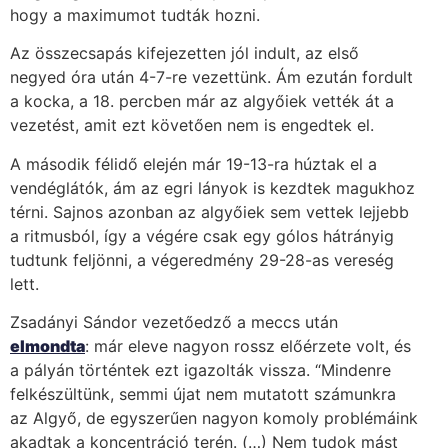
hogy a maximumot tudták hozni.
Az összecsapás kifejezetten jól indult, az első
negyed óra után 4-7-re vezettünk. Ám ezután fordult
a kocka, a 18. percben már az algyőiek vették át a
vezetést, amit ezt követően nem is engedtek el.
A második félidő elején már 19-13-ra húztak el a
vendéglátók, ám az egri lányok is kezdtek magukhoz
térni. Sajnos azonban az algyőiek sem vettek lejjebb
a ritmusból, így a végére csak egy gólos hátrányig
tudtunk feljönni, a végeredmény 29-28-as vereség
lett.
Zsadányi Sándor vezetőedző a meccs után
elmondta
: már eleve nagyon rossz előérzete volt, és
a pályán történtek ezt igazolták vissza. “Mindenre
felkészültünk, semmi újat nem mutatott számunkra
az Algyő, de egyszerűen nagyon komoly problémáink
akadtak a koncentráció terén. (…) Nem tudok mást