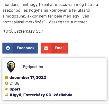
mondani, minthogy tizenhat meccs van még hátra a
szezonból, és hogyha mi komolyan a feljutásról
álmodozunk, akkor nem fér bele még egy ilyen
hozzáállású mérkőzés” – összegzett a mester.
(Fotó: Eszterházy SC)
Facebook
Email
Egripost.hu
december 17, 2022
21:38
Sport
Algyő
,
Eszterházy SC
,
kézilabda