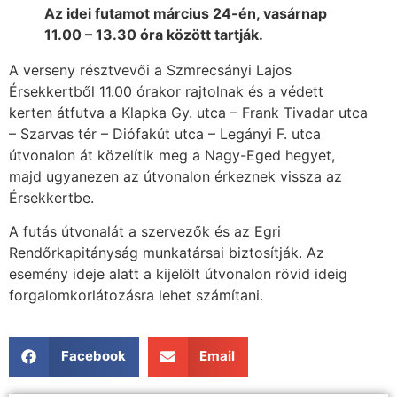
Az idei futamot március 24-én, vasárnap
11.00 – 13.30 óra között tartják.
A verseny résztvevői a Szmrecsányi Lajos
Érsekkertből 11.00 órakor rajtolnak és a védett
kerten átfutva a Klapka Gy. utca – Frank Tivadar utca
– Szarvas tér – Diófakút utca – Legányi F. utca
útvonalon át közelítik meg a Nagy-Eged hegyet,
majd ugyanezen az útvonalon érkeznek vissza az
Érsekkertbe.
A futás útvonalát a szervezők és az Egri
Rendőrkapitányság munkatársai biztosítják. Az
esemény ideje alatt a kijelölt útvonalon rövid ideig
forgalomkorlátozásra lehet számítani.
Facebook
Email