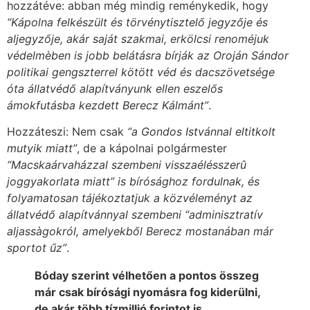
hozzátéve: abban még mindig reménykedik, hogy
“Kápolna felkészült és törvénytisztelő jegyzője és
aljegyzője, akár saját szakmai, erkölcsi renoméjuk
védelmèben is jobb belátásra bírják az Oroján Sándor
politikai gengszterrel kötött véd és dacszövetsége
óta állatvédő alapítványunk ellen eszelős
ámokfutásba kezdett Berecz Kálmánt”
.
Hozzáteszi: Nem csak
“a Gondos Istvánnal eltitkolt
mutyik miatt”
, de a kápolnai polgármester
“Macskaárvaházzal szembeni visszaélésszerû
joggyakorlata miatt” is bírósághoz fordulnak, és
folyamatosan tájékoztatjuk a közvéleményt az
állatvédő alapítvánnyal szembeni “adminisztratív
aljassàgokról, amelyekből Berecz mostanában már
sportot űz”
.
Bóday szerint vélhetően a pontos összeg
már csak bírósági nyomásra fog kiderülni,
de akár több tízmillió forintot is