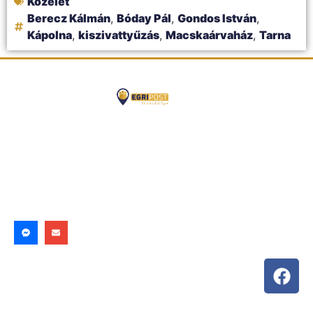
Közélet
Berecz Kálmán
,
Bóday Pál
,
Gondos István
,
Kápolna
,
kiszivattyűzás
,
Macskaárvaház
,
Tarna