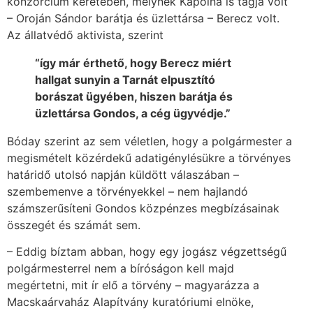
konzorcium keretében, melynek Kápolna is tagja volt
– Oroján Sándor barátja és üzlettársa – Berecz volt.
Az állatvédő aktivista, szerint
“így már érthető, hogy Berecz miért
hallgat sunyin a Tarnát elpusztító
borászat ügyében, hiszen barátja és
üzlettársa Gondos, a cég ügyvédje.”
Bóday szerint az sem véletlen, hogy a polgármester a
megismételt közérdekű adatigénylésükre a törvényes
határidő utolsó napján küldött válaszában –
szembemenve a törvényekkel – nem hajlandó
számszerűsíteni Gondos közpénzes megbízásainak
összegét és számát sem.
– Eddig bíztam abban, hogy egy jogász végzettségű
polgármesterrel nem a bíróságon kell majd
megértetni, mit ír elő a törvény – magyarázza a
Macskaárvaház Alapítvány kuratóriumi elnöke,