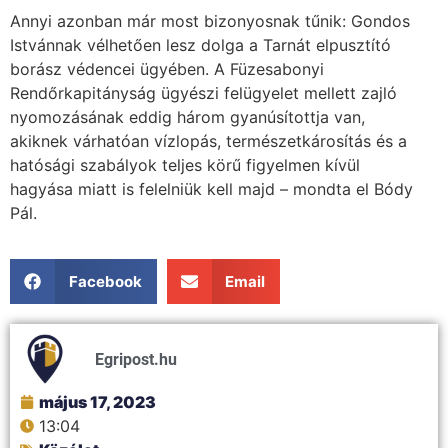
Annyi azonban már most bizonyosnak tűnik: Gondos
Istvánnak vélhetően lesz dolga a Tarnát elpusztító
borász védencei ügyében. A Füzesabonyi
Rendőrkapitányság ügyészi felügyelet mellett zajló
nyomozásának eddig három gyanúsítottja van,
akiknek várhatóan vízlopás, természetkárosítás és a
hatósági szabályok teljes körű figyelmen kívül
hagyása miatt is felelniük kell majd – mondta el Bódy
Pál.
Facebook
Email
Egripost.hu
május 17, 2023
13:04