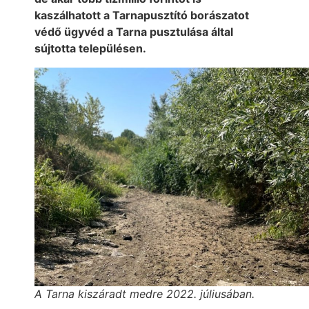
kaszálhatott a Tarnapusztító borászatot
védő ügyvéd a Tarna pusztulása által
sújtotta településen.
A Tarna kiszáradt medre 2022. júliusában.