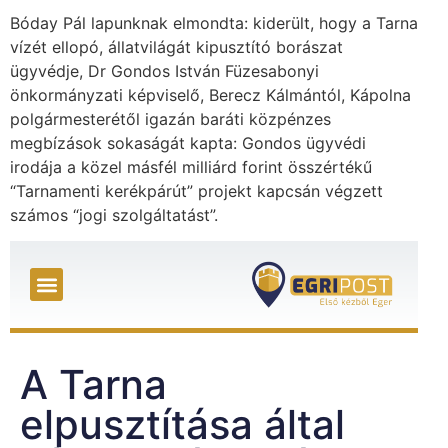
Bóday Pál lapunknak elmondta: kiderült, hogy a Tarna
vízét ellopó, állatvilágát kipusztító borászat
ügyvédje, Dr Gondos István Füzesabonyi
önkormányzati képviselő, Berecz Kálmántól, Kápolna
polgármesterétől igazán baráti közpénzes
megbízások sokaságát kapta: Gondos ügyvédi
irodája a közel másfél milliárd forint összértékű
“Tarnamenti kerékpárút” projekt kapcsán végzett
számos “jogi szolgáltatást”.