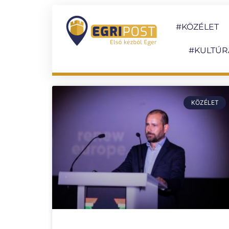
#KÖZÉLET
#KULTÚR
KÖZÉLET