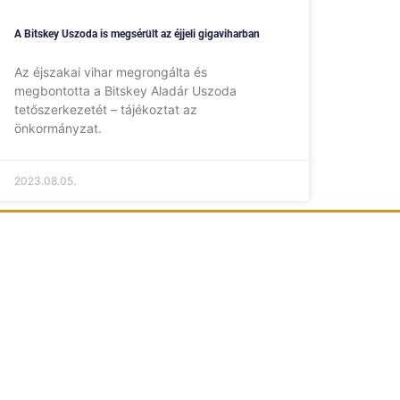
A Bitskey Uszoda is megsérült az éjjeli gigaviharban
Az éjszakai vihar megrongálta és
megbontotta a Bitskey Aladár Uszoda
tetőszerkezetét – tájékoztat az
önkormányzat.
2023.08.05.