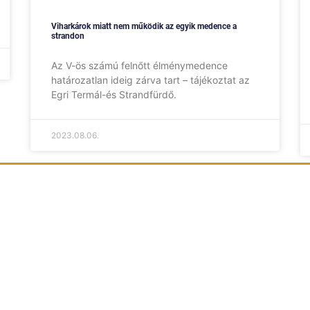
Viharkárok miatt nem működik az egyik medence a
strandon
Az V-ös számú felnőtt élménymedence
határozatlan ideig zárva tart – tájékoztat az
Egri Termál-és Strandfürdő.
2023.08.06.