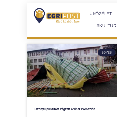
#KÖZÉLET
#KULTÚR
EGYÉB
Iszonyú puszítást végzett a vihar Poroszlón