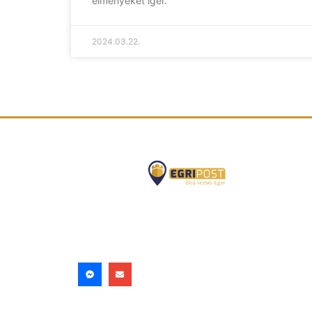
élményeket ígér.
2024.03.22.