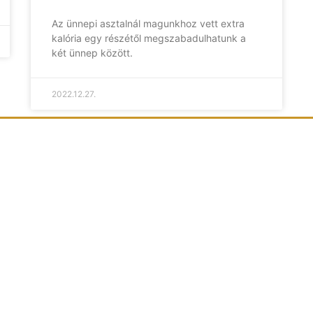
Az ünnepi asztalnál magunkhoz vett extra
kalória egy részétől megszabadulhatunk a
két ünnep között.
2022.12.27.