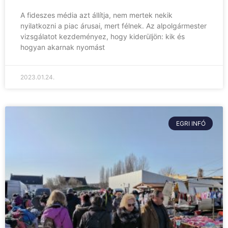
A fideszes média azt állítja, nem mertek nekik
nyilatkozni a piac árusai, mert félnek. Az alpolgármester
vizsgálatot kezdeményez, hogy kiderüljön: kik és
hogyan akarnak nyomást
2023.01.24.
EGRI INFÓ