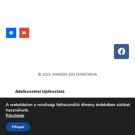
© 2022. MINDEN JOG FENNTARVA
Adatkezelési tájékoztató
Impresszum
A weboldalon a minőségi felhasználói élmény érdekében sütiket
használunk.
Részletek
Elfogad