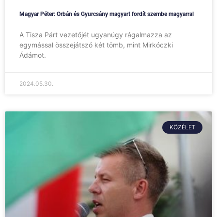
Magyar Péter: Orbán és Gyurcsány magyart fordít szembe magyarral
A Tisza Párt vezetőjét ugyanúgy rágalmazza az
egymással összejátszó két tömb, mint Mirkóczki
Ádámot.
2024.05.30.
KÖZÉLET