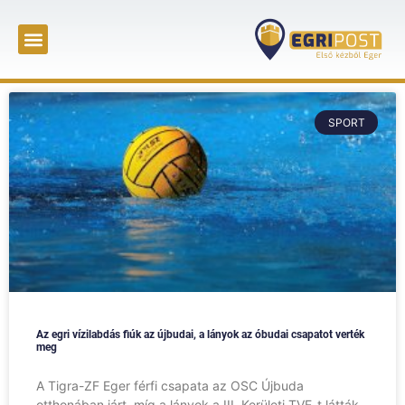
SPORT
Az egri vízilabdás fiúk az újbudai, a lányok az óbudai csapatot verték
meg
A Tigra-ZF Eger férfi csapata az OSC Újbuda
otthonában járt, míg a lányok a III. Kerületi TVE-t látták