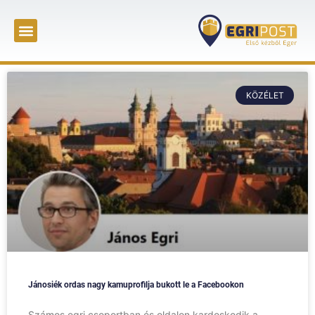
KÖZÉLET
Jánosiék ordas nagy kamuprofilja bukott le a Facebookon
Számos egri csoportban és oldalon kardoskodik a