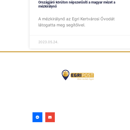
Országjáró körúton népszerűsíti a magyar mézet a
mézkirálynő
A mézkirálynő az Egri Kertvárosi Óvodát
látogatta meg segítőivel.
2023.05.24.