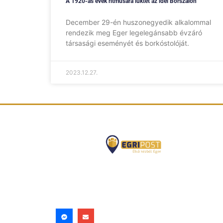
A 1920-as évek ritmusára lüktet az idei Borszalon
December 29-én huszonegyedik alkalommal
rendezik meg Eger legelegánsabb évzáró
társasági eseményét és borkóstolóját.
2023.12.27.