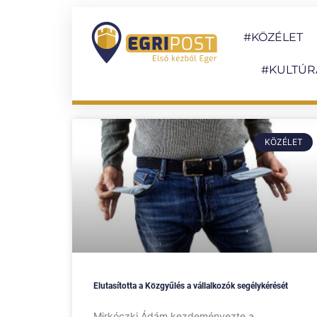
#KÖZÉLET
#KULTÚR
KÖZÉLET
Elutasította a Közgyűlés a vállalkozók segélykérését
Mirkóczki Ádám kezdeményezte a